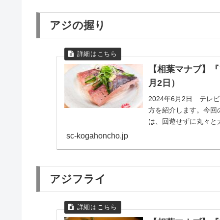
アジの握り
【相葉マナブ】『
月2日）
2024年6月2日 テ
方を紹介します。今回
は、回遊せずに丸々と
ジと呼ばれているそ...
sc-kogahoncho.jp
アジフライ