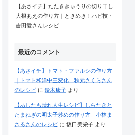
【あさイチ】たたききゅうりの切り干し
大根あえの作り方｜ときめき！ハピ技・
吉田愛さんレシピ
最近のコメント
【あさイチ】トマト・ファルシの作り方
｜トマト和洋中三変化 秋元さくらさん
のレシピ
に
鈴木康子
より
【あしたも晴れ人生レシピ】しらたきと
たまねぎの明太子炒めの作り方。小林ま
さるさんのレシピ
に
坂口美栄子
より