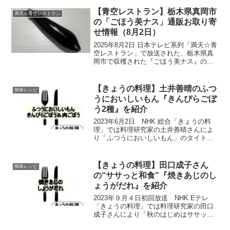
が放送されました。今回は、夏らしく、
手軽にできて元気が出る和食を教わりま
【青空レストラン】栃木県真岡市
満天☆青空レストラン
す。ここでは、ワ...
の「ごほう美ナス」通販お取り寄
せ情報（8月2日）
2025年8月2日 日本テレビ系列「満天☆青
空レストラン」で放送された、栃木県真
岡市で収穫された『ごほう美ナス』の通
販お取り寄せ情報をご紹介いたします。
商品の特徴や魅力、お取り寄せ情報をま
とめましたので、ぜひ参考になさってく
【きょうの料理】土井善晴のふつ
簡単レシピ
ださい。 今週の...
うにおいしいもん『きんぴらごぼ
う2種』を紹介
2023年6月2日 NHK 総合「きょうの料
理」では料理研究家の土井善晴さんによ
り「ふつうにおいしいもん」のタイトル
で、新ごぼうを使ったシンプル料理「き
んぴらごぼう」「肉ごぼう」が紹介され
ました。難しいレシピを覚えるよりも、
【きょうの料理】田口成子さん
簡単レシピ
なじみのある昔か...
の“ササっと和食”『焼きあじのし
ょうがだれ』を紹介
2023年９月４日初回放送 NHK Eテレ
「きょうの料理」では料理研究家の田口
成子さんにより「秋のはじめはササッと
和食」のタイトルで、うまみやコクを生