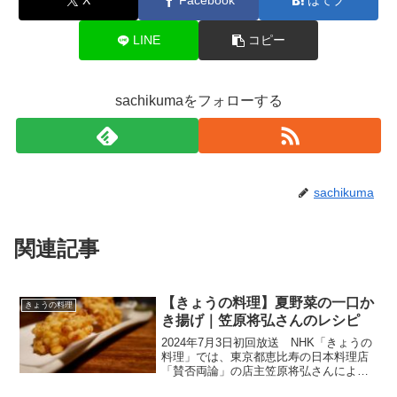
X
Facebook
はてブ
LINE
コピー
sachikumaをフォローする
sachikuma
関連記事
【きょうの料理】夏野菜の一口か
きょうの料理
き揚げ｜笠原将弘さんのレシピ
2024年7月3日初回放送 NHK「きょうの
料理」では、東京都恵比寿の日本料理店
「賛否両論」の店主笠原将弘さんにより
「和食はもっとおおらかでいい。」特集