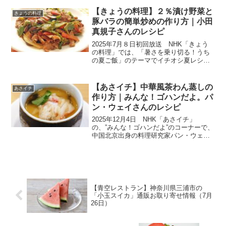
かした、やさしい味付けで、残暑にうれ
しい体をいたわるメニュー「焼きあじの
【きょうの料理】２％漬け野菜と
きょうの料理
しょうがだれ」が紹...
豚バラの簡単炒めの作り方｜小田
真規子さんのレシピ
2025年7月８日初回放送 NHK「きょう
の料理」では、「暑さを乗り切る！うち
の夏ご飯」のテーマでイチオシ夏レシピ
を教わります。２日目の今回は、料理研
究家の小田真規子さんによりいつもの味
に変化をつけたり、作り置きできるもの
【あさイチ】中華風茶わん蒸しの
あさイチ
を活用したりして、...
作り方｜みんな！ゴハンだよ。パ
ン・ウェイさんのレシピ
2025年12月4日 NHK「あさイチ」
の、”みんな！ゴハンだよ”のコーナーで、
中国北京出身の料理研究家パン・ウェイ
さんにより「中華風茶わん蒸し」の作り
方が紹介されました。寒く乾燥する冬に
体をいたわる中国薬膳茶わん蒸し。薬膳
で体を潤すとされ...
【青空レストラン】神奈川県三浦市の
「小玉スイカ」通販お取り寄せ情報（7月
26日）