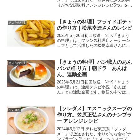
メ！」で放送された『笠原将弘さんの余
りがちな調味料アレンジレシピ5つ』をま
とめたので、ご紹介いたします。✅大好
評企画の『笠原将弘ＶＳ余りがちな調味
料５番勝負！』笠原さんがご家庭で余り
【きょうの料理】フライドポテト
きょうの料理
がちな調味料を使...
の作り方｜松尾幸造さんのレシピ
2025年5月26日初回放送 NHK「きょう
の料理」は、フランス料理店オーナーシ
ェフとして活躍したの松尾幸造さんによ
り「おやじシェフのこれならできるで
SHOW」シリーズから『まフライドポテ
ト』を教えて頂きました。長年第一線で
【きょうの料理】パン職人のあん
きょうの料理
活躍してきた松尾...
パンの作り方｜朝ドラ「あんぱ
ん」連動企画
2025年5月21日初回放送 NHK「きょう
の料理」は、連続テレビ小説「あんぱ
ん」との連動企画です。物語の中では、
タイトルの「あんぱん」が重要な鍵とな
ります。阿部サダヲさんの演じるやむお
んちゃんの作るあんぱんは、本当に美味
【ソレダメ】エスニックスープの
ソレダメ
しそうですよね。今...
作り方。笠原正弘さんのナンプラ
ー アレンジレシピ
2024年6月12日 テレビ東京系「ソレダ
メ！」で放送された、余りがちな食材”ナ
ンプラー”を使った『エスニックスープ』