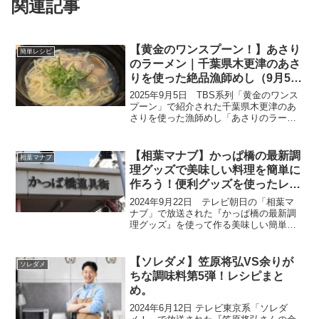
関連記事
【黄金のワンスプーン！】あさり
簡単レシピ
のラーメン｜千葉県木更津のあさ
りを使った絶品漁師めし（9月5
日）
2025年9月5日 TBS系列「黄金のワンス
プーン」で紹介された千葉県木更津のあ
さりを使った漁師めし「あさりのラーメ
ン」の作り方をまとめます。料理好きの
Snow Manの宮舘涼太さんが、昔から大の
仲良しのSixTONES・ジェシーさん、フ
【相葉マナブ】かっぱ橋の最新調
相葉マナブ
ッ...
理グッズで美味しい料理を簡単に
作ろう！便利グッズを使ったレシ
ピまとめ。（9月22日）
2024年9月22日 テレビ朝日の「相葉マ
ナブ」で放送された『かっぱ橋の最新調
理グッズ』を使って作る美味しい簡単レ
シピをまとめたので、ご紹介いたしま
す。今回の放送は、プロのシェフも通
う“料理道具専門店”で最新の調理グッズを
【ソレダメ】笠原将弘VS余りが
ソレダメ
学ぶ新企画です。今...
ちな調味料第5弾！レシピまと
め。
2024年6月12日 テレビ東京系「ソレダ