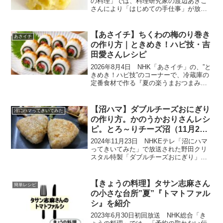
の料理」では、料理研究家の渡辺あきこ
さんにより「はじめての手仕事」が放送
されました。秋に収穫したさつまいも
が、貯蔵される間に甘みを増しておいし
くなるのが、ちょうど寒風の吹くころで
【あさイチ】ちくわの梅のり巻き
あさイチ
す。このさつまい...
の作り方｜ときめき！ハピ技・吉
田愛さんレシピ
2026年8月4日 NHK「あさイチ」の、”と
きめき！ハピ技”のコーナーで、冷蔵庫の
定番食材で作る『夏の楽うまおつまみ＆
おかず特集』が放送されました。「おつ
まみ」と聞くと、お酒を飲む人向けの料
理と思われがちですが、実は普段のおか
【沼ハマ】ダブルチーズおにぎり
沼にハマってきいてみた
ずにも大活躍...
の作り方。かのうかおりさんレシ
ピ。とろ～りチーズ沼（11月23
日）
2024年11月23日 NHKEテレ「沼にハマ
ってきいてみた」で放送された野田クリ
スタル特製「ダブルチーズおにぎり」の
作り方をご紹介します。このレシピは、
チーズの伝道師かのうかおりさんのレシ
ピです。１０代のための料理研究企画チ
【きょうの料理】タサン志麻さん
簡単レシピ
ーズ編「料理ッ...
の小さな台所”夏”『トマトファル
シ』を紹介
2023年6月30日初回放送 NHK総合「き