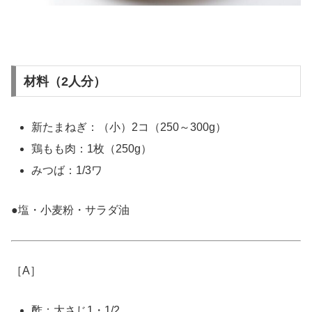
材料（2人分）
新たまねぎ：（小）2コ（250～300g）
鶏もも肉：1枚（250g）
みつば：1/3ワ
●塩・小麦粉・サラダ油
［A］
酢：大さじ1・1/2