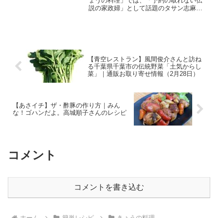
ょうの料理」では、「予約の取れない伝
説の家政婦」として話題のタサン志麻さ
んにより「タサン志麻の小さな台所～
夏」ということで、夏になると作りた
い、作るのも食べるのも気分が上がるレ
シピ『トマトファルシ...
【青空レストラン】風間俊介さんと訪ね
る千葉県千葉市の伝統野菜「土気からし
菜」｜通販お取り寄せ情報（2月28日）
【あさイチ】ザ・酢豚の作り方｜みん
な！ゴハンだよ。高城順子さんのレシピ
コメント
コメントを書き込む
ホーム
簡単レシピ
きょうの料理