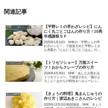
関連記事
【平野レミの早わざレシピ】にん
平野レミの早わざレシピ
にく丸ごとごはんの作り方！10周
年感謝祭ＳＰ
2025年1月12日 NHKの「平野レミの早
わざレシピ！」で放送された平野レミさ
ん考案の『にんにく丸ごとごはん』の作
り方を紹介します。夏の厚さをぶっ飛ば
すレシピとして大人気です。料理愛好家
の平野レミさんが生放送で次々に料理を
【トリセツショー】万能スイー
トリセツショー
作るハラハラどき...
ツ！おからクレープの作り方
2026年4月30日 NHK「あしたが変わる
トリセツショー」で放送された『腸がよ
ろこぶ！おからの時短＆ヘルシーレシ
ピ』から『万能スイーツ！おからクレー
プ』の作り方をご紹介します。今回は
『おからのトリセツ』。ゲストの銀シャ
【きょうの料理】鬼まんじゅうの
きょうの料理
リのお二人や黒沢かず...
作り方｜渡辺あきこさんのレシピ
2025年12月15日初回放送 NHK「きょう