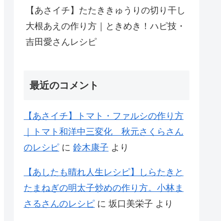
【あさイチ】たたききゅうりの切り干し
大根あえの作り方｜ときめき！ハピ技・
吉田愛さんレシピ
最近のコメント
【あさイチ】トマト・ファルシの作り方
｜トマト和洋中三変化 秋元さくらさん
のレシピ
に
鈴木康子
より
【あしたも晴れ人生レシピ】しらたきと
たまねぎの明太子炒めの作り方。小林ま
さるさんのレシピ
に
坂口美栄子
より