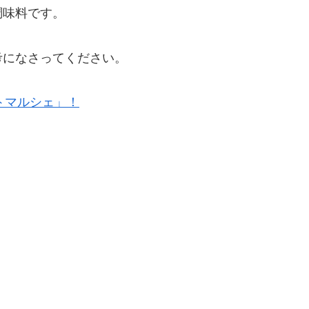
調味料です。
考になさってください。
トマルシェ」！