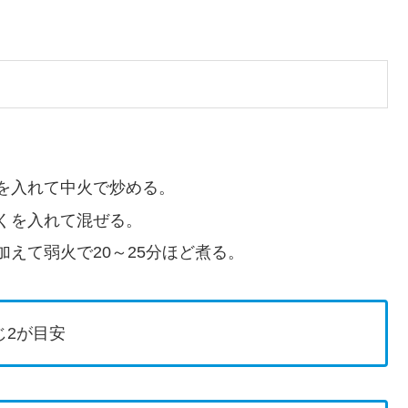
を入れて中火で炒める。
くを入れて混ぜる。
えて弱火で20～25分ほど煮る。
じ2が目安