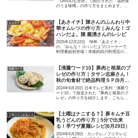
「DAIGOも台所」で紹介された「温野菜
のうま味噌」の作り方をまとめます。
「お手軽価格の小松菜をガンガン使うレ
パートリーを増やしたい！」とのリクエ
ストに答えて、辻調理師専門学校のプロ
【あさイチ】陳さんのふんわり中
あさイチ
の先生がレシピを提案...
華オムレツの作り方｜みんな！ゴ
ハンだよ。陳 龐湧さんのレシピ
2025年12月22日 NHK「あさイチ」
の、”みんな！ゴハンだよ”のコーナーで、
料理番組初登場！本格的四川料理店のオ
ーナーシェフの陳 龐湧（チン・バンユ
ウ）さんにより「10分で本格的！トマト
と卵のふんわり中華オムレツ」の作り方
【沸騰ワード10】豚肉と根菜のブ
沸騰ワード
が紹介されま...
レゼの作り方｜タサン志麻さん！
秋の旬食材で絶品料理ＳＰ(9月20
日）
2024年9月20日 日本テレビ系列「沸騰ワ
ード10」で放送された『豚肉と根菜のブ
レゼ』の作り方を紹介します。こちらの
レシピは、『予約の取れない伝説の家政
婦」といわれるタサン志麻さんの作る秋
の旬食材で絶品料理のレシピです。今回
【土曜はナニする？】豚キムチ豆
土曜はナニする！？
も次々と超簡単...
乳うどんの作り方｜5分で出来
る！早ワザ夏麺レシピ(6月29日）
2024年6月29日 カンテレ／フジテレビ