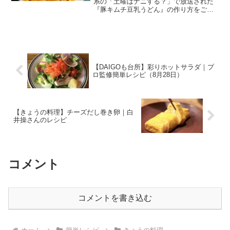
系の「土曜はナニする？」で放送された
『豚キムチ豆乳うどん』の作り方をご紹
介します。今日の予約が取れない10分テ
ィーチャーは料理研究家 市瀬悦子先生に
よる、基本調味料で作る5分麺レシピで
す。材料及び作...
【DAIGOも台所】彩りホットサラダ｜プ
ロ監修簡単レシピ（8月28日）
【きょうの料理】チーズだし巻き卵｜白
井操さんのレシピ
コメント
コメントを書き込む