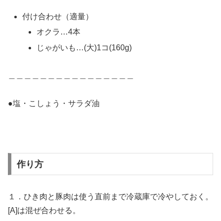
付け合わせ（適量）
オクラ…4本
じゃがいも…(大)1コ(160g)
＿＿＿＿＿＿＿＿＿＿＿＿＿＿＿＿
●塩・こしょう・サラダ油
作り方
１．ひき肉と豚肉は使う直前まで冷蔵庫で冷やしておく。
[A]は混ぜ合わせる。