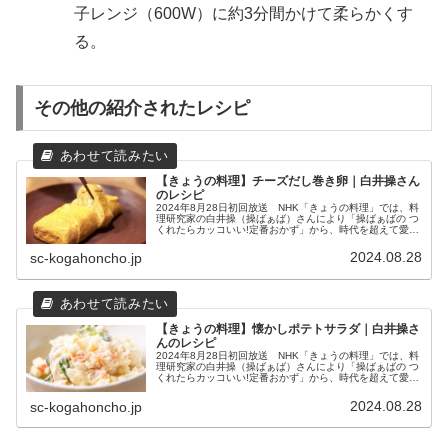
子レンジ（600W）に約3分間かけて柔らかくす
る。
その他の紹介されたレシピ
【きょうの料理】チーズだし巻き卵｜白井操さん
のレシピ
2024年8月28日初回放送 NHK「きょうの料理」では、料
理研究家の白井操（操ばぁば）さんにより「操ばぁばの つ
くれたらカッコいい!定番おかず」から、時代を超えて愛さ
れ続ける定番おかずとおいしさのコツをたっぷりと教えて
いただきました。ここ...
2024.08.28
sc-kogahoncho.jp
【きょうの料理】懐かしポテトサラダ｜白井操さ
んのレシピ
2024年8月28日初回放送 NHK「きょうの料理」では、料
理研究家の白井操（操ばぁば）さんにより「操ばぁばの つ
くれたらカッコいい!定番おかず」から、時代を超えて愛さ
れ続ける定番おかずとおいしさのコツをたっぷりと教えて
いただきました。ここ...
2024.08.28
sc-kogahoncho.jp