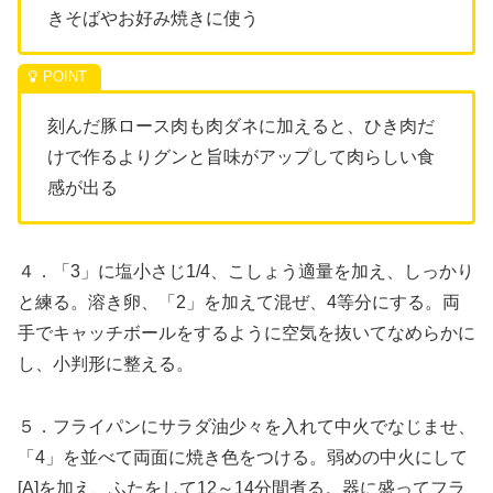
きそばやお好み焼きに使う
刻んだ豚ロース肉も肉ダネに加えると、ひき肉だ
けで作るよりグンと旨味がアップして肉らしい食
感が出る
４．「3」に塩小さじ1/4、こしょう適量を加え、しっかり
と練る。溶き卵、「2」を加えて混ぜ、4等分にする。両
手でキャッチボールをするように空気を抜いてなめらかに
し、小判形に整える。
５．フライパンにサラダ油少々を入れて中火でなじませ、
「4」を並べて両面に焼き色をつける。弱めの中火にして
[A]を加え、ふたをして12～14分間煮る。器に盛ってフラ