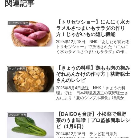
関連記事
【トリセツショー】にんにく水カ
トリセツショー
ラメルさつまいもサラダの作り
方！じゃがいもの隠し機能
2025年12月18日 NHK「あしたが変わる
トリセツショー」で放送された『にんに
く水カラメルさつまいもサラダ』の作り
方をご紹介します。今回は『食材の隠し
機能のトリセツ』。にんにくの隠し機能
は、「うまみとコクの増強」！トリセツ
【きょうの料理】鶏もも肉の梅み
きょうの料理
が生んだ万能調...
ぞれあんかけの作り方｜荻野聡士
さんのレシピ
2025年8月4日放送 NHK「きょうの料
理」では、日本料理店店主の荻野聡士さ
んにより「夏のシンプル和食」特集か
ら、まねしたい！プロのひと技「鶏もも
肉のみぞれあんかけ」を教わります。暑
さが厳しいこの時季は食欲も体力も落ち
【DAIGOも台所】小松菜で温野
DAIGOも台所
てしまいがちですが、...
菜のうま味噌｜プロ監修簡単レシ
ピ（1月6日）
2024年12月16日 テレビ朝日系列