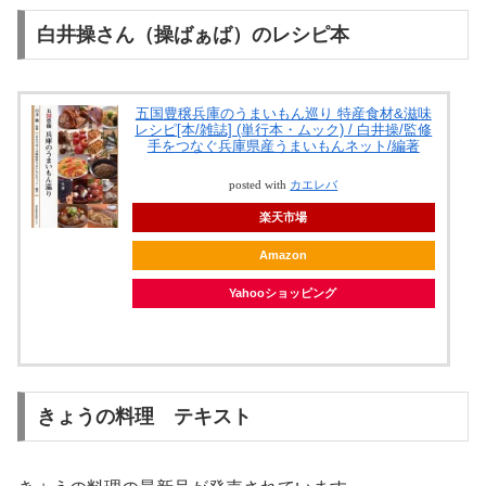
白井操さん（操ばぁば）のレシピ本
五国豊穣兵庫のうまいもん巡り 特産食材&滋味
レシピ[本/雑誌] (単行本・ムック) / 白井操/監修
手をつなぐ兵庫県産うまいもんネット/編著
posted with
カエレバ
楽天市場
Amazon
Yahooショッピング
きょうの料理 テキスト