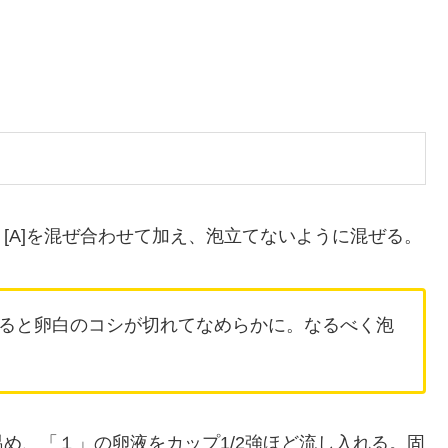
[A]を混ぜ合わせて加え、泡立てないように混ぜる。
ると卵白のコシが切れてなめらかに。なるべく泡
め、「１」の卵液をカップ1/2強ほど流し入れる。固