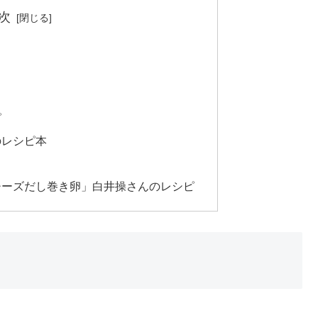
次
ピ
のレシピ本
チーズだし巻き卵」白井操さんのレシピ