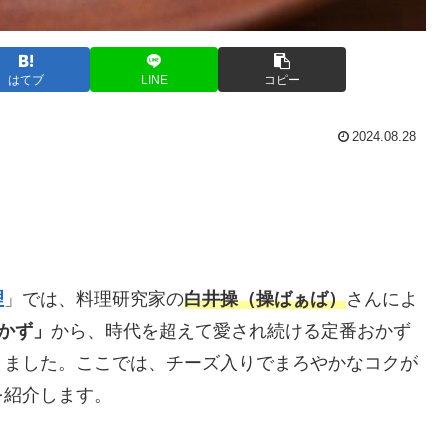
はてブ
LINE
コピー
2024.08.28
理
」では、料理研究家の
白井操（操ばぁば）
さんによ
おかず」
から、時代を超えて愛され続ける定番おかず
きました。ここでは、チーズ入りでまろやかなコクが
を紹介します。