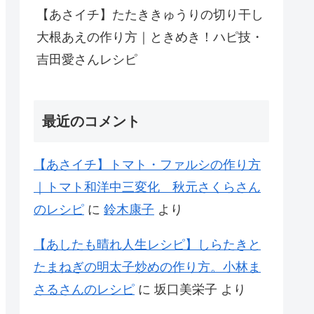
【あさイチ】たたききゅうりの切り干し
大根あえの作り方｜ときめき！ハピ技・
吉田愛さんレシピ
最近のコメント
【あさイチ】トマト・ファルシの作り方
｜トマト和洋中三変化 秋元さくらさん
のレシピ
に
鈴木康子
より
【あしたも晴れ人生レシピ】しらたきと
たまねぎの明太子炒めの作り方。小林ま
さるさんのレシピ
に
坂口美栄子
より