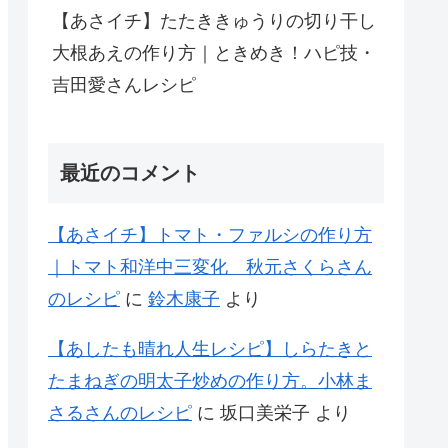
【あさイチ】たたききゅうりの切り干し
大根あえの作り方｜ときめき！ハピ技・
吉田愛さんレシピ
最近のコメント
【あさイチ】トマト・ファルシの作り方
｜トマト和洋中三変化 秋元さくらさん
のレシピ
に
鈴木康子
より
【あしたも晴れ人生レシピ】しらたきと
たまねぎの明太子炒めの作り方。小林ま
さるさんのレシピ
に
坂口美栄子
より