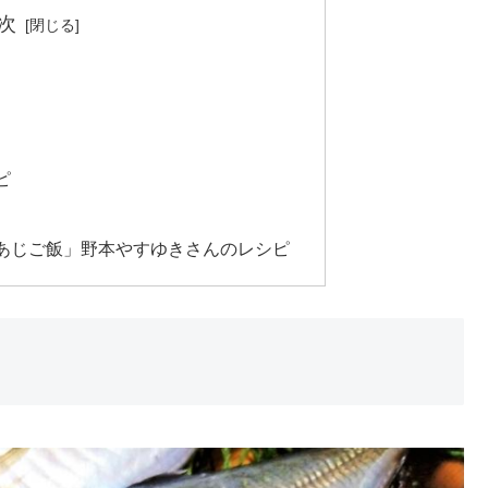
次
ピ
あじご飯」野本やすゆきさんのレシピ