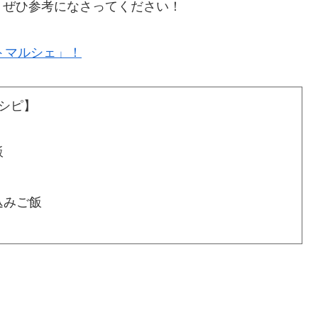
、ぜひ参考になさってください！
トマルシェ」！
シピ】
飯
込みご飯