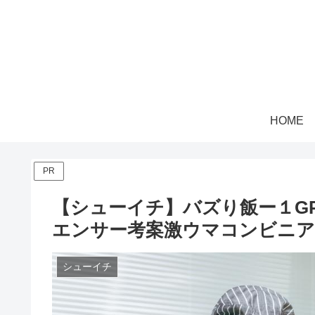
HOME
PR
【シューイチ】バズり飯ー１G
エンサー考案激ウマコンビニ
シューイチ