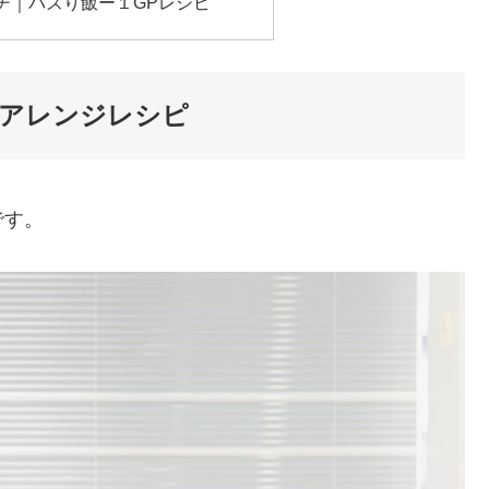
チ｜バズり飯ー１GPレシピ
アレンジレシピ
です。