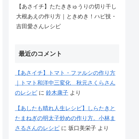
【あさイチ】たたききゅうりの切り干し
大根あえの作り方｜ときめき！ハピ技・
吉田愛さんレシピ
最近のコメント
【あさイチ】トマト・ファルシの作り方
｜トマト和洋中三変化 秋元さくらさん
のレシピ
に
鈴木康子
より
【あしたも晴れ人生レシピ】しらたきと
たまねぎの明太子炒めの作り方。小林ま
さるさんのレシピ
に
坂口美栄子
より