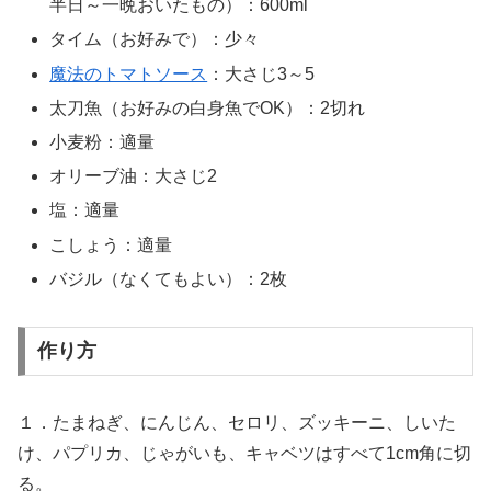
半日～一晩おいたもの）：600ml
タイム（お好みで）：少々
魔法のトマトソース
：大さじ3～5
太刀魚（お好みの白身魚でOK）：2切れ
小麦粉：適量
オリーブ油：大さじ2
塩：適量
こしょう：適量
バジル（なくてもよい）：2枚
作り方
１．たまねぎ、にんじん、セロリ、ズッキーニ、しいた
け、パプリカ、じゃがいも、キャベツはすべて1cm角に切
る。