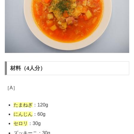
材料（4人分）
［A］
たまねぎ
：120g
にんじん
：60g
セロリ
：30g
ズッキーニ：30g