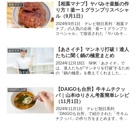
す。じゃがいもは、ダイエットに腸活
【相葉マナブ】ヤバみそ釜飯の作
相葉マナブ
に、わざわざ取り...
り方！釜ー１グランプリスペシャ
ル（9月1日）
2024年9月1日 テレビ朝日系列「相葉マ
ナブ」の人気の企画「釜ー１グランプリ
スペシャル」で放送された『ヤバみそ釜
飯』の作り方をご紹介します。現在の暫
定チャンピオンは今回放送された「広島
風お好み焼き釜飯」！今回は、どれも強
【あさイチ】マンネリ打破！達人
あさイチ
くて入れ替わりが激...
たちに聞く鍋の極意まとめ
2024年12月18日 NHK「あさイチ」で
は、達人たちが”マンネリを打破”するため
の『鍋の極意』を教えてくれました。冷
蔵庫の残り物がヘルシー鍋に大変身する
極意や、パスタソースとアボカドで３つ
の味が楽しめる極意、老舗すき焼き店直
【DAIGOも台所】牛キムチクッ
DAIGOも台所
伝の安い肉が...
パ｜山本ゆりさん考案簡単レシピ
（11月1日）
2024年11月1日 テレビ朝日系列
「DAIGOも台所」で紹介された「牛キム
チクッパ」の作り方をまとめます。今日
のテーマは「初心者でもできる簡単レシ
ピ」。料理コラムニストの山本ゆりさん
が考案した超絶品な簡単レシピは、一度