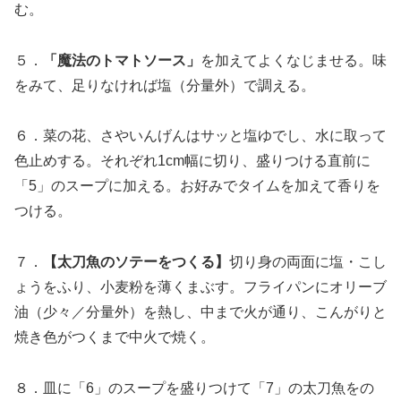
む。
５．
「魔法のトマトソース」
を加えてよくなじませる。味
をみて、足りなければ塩（分量外）で調える。
６．菜の花、さやいんげんはサッと塩ゆでし、水に取って
色止めする。それぞれ1cm幅に切り、盛りつける直前に
「5」のスープに加える。お好みでタイムを加えて香りを
つける。
７．
【太刀魚のソテーをつくる】
切り身の両面に塩・こし
ょうをふり、小麦粉を薄くまぶす。フライパンにオリーブ
油（少々／分量外）を熱し、中まで火が通り、こんがりと
焼き色がつくまで中火で焼く。
８．皿に「6」のスープを盛りつけて「7」の太刀魚をの