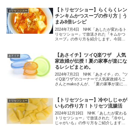
【トリセツショー】らくらくレン
トリセツショー
チンキムかつスープの作り方｜う
まみ8倍レシピ
2024年7月4日 NHK「あしたが変わるト
リセツショー」で放送された『キムかつ
スープ』の作り方を紹介します。今回は
『キムチのトリセツ』。日本での漬物生
産量の１位はなんと「キムチ」なのだそ
う。そういえば、以前よりキムチを食べ
【あさイチ】ツイQ楽ワザ 人気
あさイチ
ている実感があり...
家政婦が伝授！夏の家事が楽にな
るレシピまとめ。
2024年7月2日 NHK「あさイチ」の、”ツ
イQ楽ワザ”のコーナーで人気家政婦ろこ
さんとmakoさんが、「夏の家事が楽にな
るワザ」を伝授してくれました。楽ワザ
レシピをまとめたので、ご紹介いたしま
す。暑い時期に火を使わずに時短で作れ
【トリセツショー】冷やしじゃが
トリセツショー
る料理は...
いもの作り方！トリセツ流腸活
2024年12月19日 NHK「あしたが変わる
トリセツショー」で放送された『冷やし
じゃがいも』の作り方をご紹介します。
こちらは、以前に放送された腸内細菌の
トリセツの中でもとりあげられたもので