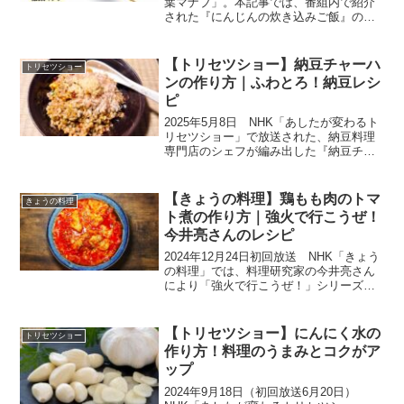
葉マナブ」。本記事では、番組内で紹介
された『にんじんの炊き込みご飯』の作
り方を紹介します。今回の食材は、埼玉
県熊谷市で栽培されている『にんじん』
です。今回登場する農家さんが栽培して
【トリセツショー】納豆チャーハ
トリセツショー
いるのは、色が鮮や...
ンの作り方｜ふわとろ！納豆レシ
ピ
2025年5月8日 NHK「あしたが変わるト
リセツショー」で放送された、納豆料理
専門店のシェフが編み出した『納豆チャ
ーハン』の作り方をご紹介します。納豆
は世界各地にも存在しますが、多くは乾
燥させて香辛料と混ぜ、うまみ調味料と
【きょうの料理】鶏もも肉のトマ
きょうの料理
して使われていま...
ト煮の作り方｜強火で行こうぜ！
今井亮さんのレシピ
2024年12月24日初回放送 NHK「きょう
の料理」では、料理研究家の今井亮さん
により「強火で行こうぜ！」シリーズか
ら、”クリスマスSP！かんたんおうちビス
トロ”「鶏もも肉のトマト煮」を教わりま
す。料理初心者必見の、遊び心あふれる
【トリセツショー】にんにく水の
トリセツショー
好評シリ...
作り方！料理のうまみとコクがア
ップ
2024年9月18日（初回放送6月20日）