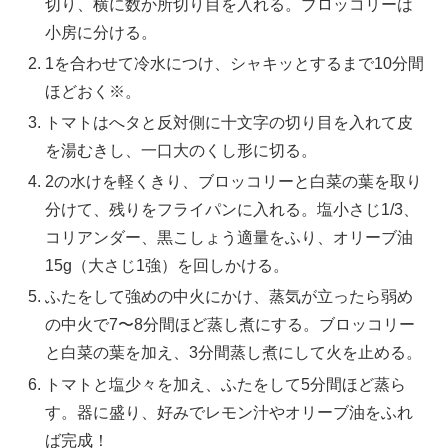
切り、横に数か所切り目を入れる。ブロッコリーは
小房に分ける。
1を合わせて冷水につけ、シャキッとするまで10分間
ほどおく※。
トマトはへタと反対側に十文字の切り目を入れて皮
を湯むきし、一口大のくし形に切る。
2の水けを軽くきり、ブロッコリーと白菜の葉を取り
分けて、残りをフライパンに入れる。塩小さじ1/3、
コリアンダー、黒こしょう適量をふり、オリーブ油
15g（大さじ1強）を回しかける。
ふたをして強めの中火にかけ、蒸気が立ったら弱め
の中火で7〜8分間ほど蒸し煮にする。ブロッコリー
と白菜の葉を加え、3分間蒸し煮にして火を止める。
トマトと塩少々を加え、ふたをして5分間ほど蒸ら
す。器に盛り、好みでレモン汁やオリーブ油をふれ
ば完成！