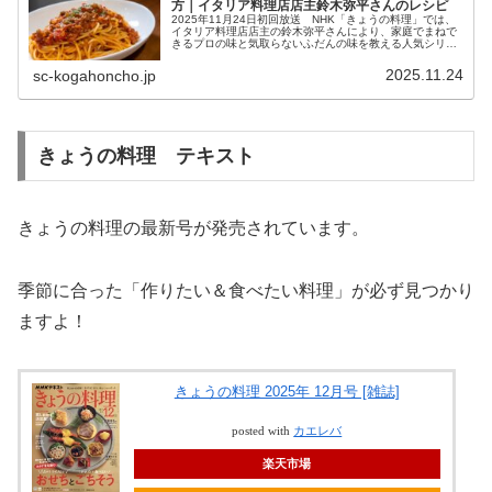
方｜イタリア料理店店主鈴木弥平さんのレシピ
2025年11月24日初回放送 NHK「きょうの料理」では、
イタリア料理店店主の鈴木弥平さんにより、家庭でまねで
きるプロの味と気取らないふだんの味を教える人気シリー
ズ「シェフのON OFFごはん」が放送されました。今月
は、イタリアンシェフの...
2025.11.24
sc-kogahoncho.jp
きょうの料理 テキスト
きょうの料理の最新号が発売されています。
季節に合った「作りたい＆食べたい料理」が必ず見つかり
ますよ！
きょうの料理 2025年 12月号 [雑誌]
posted with
カエレバ
楽天市場