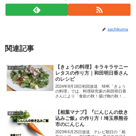
sachikuma
関連記事
【きょうの料理】キラキラサニー
きょうの料理
レタスの作り方｜和田明日香さん
のレシピ
2024年9月18日初回放送 NHK「きょう
の料理」では、料理研究家の和田明日香
さんにより「食欲の秋！揚げ物の秋！」
ということで、食欲が旺盛になってきた
今にピッタリな、カリッと香ばしい揚げ
物を紹介してくださいました。ここで
【相葉マナブ】『にんじんの炊き
簡単レシピ
は、揚げ物と一緒に...
込みご飯』の作り方！埼玉県熊谷
市のにんじん
2023年6月25日放送 テレビ朝日の「相