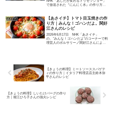
NHK「あしたが変わるトリセツショー」
で放送された『にんにく水』の作り方を
紹介します。今回は万能食材『にんにく
のトリセツ』。うまくて香り抜群！にん
にくのみに確認されている神秘の物質に
【あさイチ】トマト目玉焼きの作
あさイチ
注目！にんにく...
り方｜みんな！ゴハンだよ。関好
江さんのレシピ
2026年6月17日 NHK「あさイチ」
の、”みんな！ゴハンだよ”のコーナーで料
理芸人のボルサリーノ関好江さんにより
「器いらず！トマトの目玉焼き」の作り
方が紹介されました。関さんは吉本興業
所属の漫才師で、薬膳インストラクター
としても活躍され...
【きょうの料理】ミートソーススパゲテ
ィの作り方｜イタリア料理店店主鈴木弥
平さんのレシピ
【きょうの料理】しいたけバーグの作り
方｜堀江ひろ子さんの強火レシピ