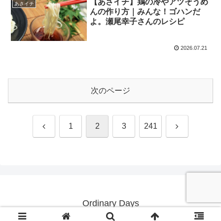
【あさイチ】鶏の冷やアツそうめ
あさイチ
んの作り方｜みんな！ゴハンだ
よ。瀬尾幸子さんのレシピ
2026.07.21
次のページ
前
次
1
2
3
241
へ
へ
Ordinary Days
© 2022 Ordinary Days.