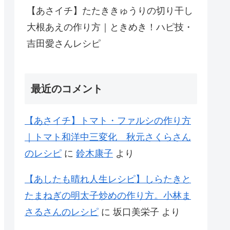
【あさイチ】たたききゅうりの切り干し
大根あえの作り方｜ときめき！ハピ技・
吉田愛さんレシピ
最近のコメント
【あさイチ】トマト・ファルシの作り方
｜トマト和洋中三変化 秋元さくらさん
のレシピ
に
鈴木康子
より
【あしたも晴れ人生レシピ】しらたきと
たまねぎの明太子炒めの作り方。小林ま
さるさんのレシピ
に
坂口美栄子
より