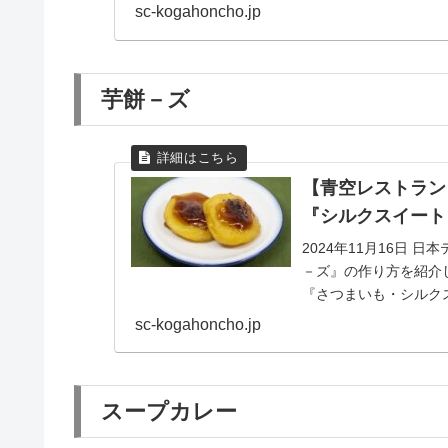
ピです。材料及び...
sc-kogahoncho.jp
芋餅－ズ
【青空レストラン
『シルクスイート
2024年11月16日
－ズ』の作り方を紹介
『さつまいも・シルク
り方をまとめました...
sc-kogahoncho.jp
スープカレー