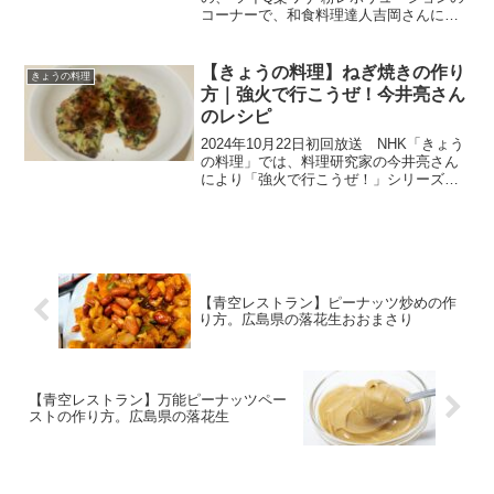
コーナーで、和食料理達人吉岡さんによ
り、キッチンに眠る粉で唐揚げを“粉変”さ
せる技を紹介していただきました。プロ
の技と粉変技で唐揚げを食べ比べてみて
【きょうの料理】ねぎ焼きの作り
きょうの料理
はいかがでしょ...
方｜強火で行こうぜ！今井亮さん
のレシピ
2024年10月22日初回放送 NHK「きょう
の料理」では、料理研究家の今井亮さん
により「強火で行こうぜ！」シリーズか
ら、”カリふわ！アツアツ！秋の粉もん祭
り”「ねぎ焼き」を教わります。料理初心
者必見の、遊び心あふれる好評シリー
ズ。今回はフ...
【青空レストラン】ピーナッツ炒めの作
り方。広島県の落花生おおまさり
【青空レストラン】万能ピーナッツペー
ストの作り方。広島県の落花生