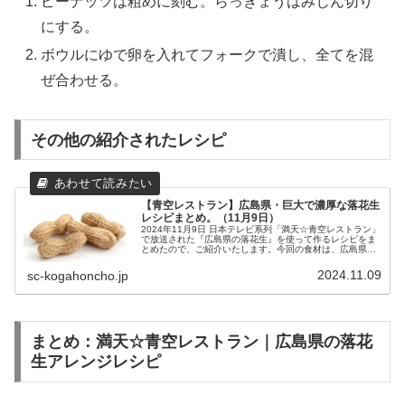
ピーナッツは粗めに刻む。らっきょうはみじん切り
にする。
ボウルにゆで卵を入れてフォークで潰し、全てを混
ぜ合わせる。
その他の紹介されたレシピ
【青空レストラン】広島県・巨大で濃厚な落花生
レシピまとめ。（11月9日）
2024年11月9日 日本テレビ系列「満天☆青空レストラン」
で放送された『広島県の落花生』を使って作るレシピをま
とめたので、ご紹介いたします。今回の食材は、広島県東
広島市で栽培されている『落花生』です。名人が育ててい
るのは、大きさが通常の2...
2024.11.09
sc-kogahoncho.jp
まとめ：満天☆青空レストラン｜広島県の落花
生アレンジレシピ