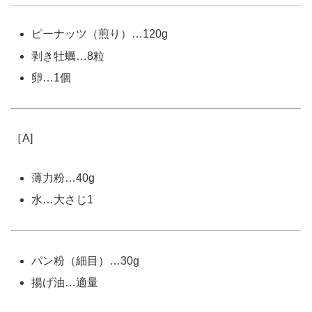
ピーナッツ（煎り）…120g
剥き牡蠣…8粒
卵…1個
［A]
薄力粉…40g
水…大さじ1
パン粉（細目）…30g
揚げ油…適量