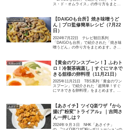
ス・ド・オムライス」の作り方をまとめ
ます。「SNSでよく見かける、おしゃれ
で映える、ドレスのようなオムライス作
れるようになりたいです！」とのリクエ
【DAIGOも台所】焼き味噌うど
DAIGOも台所
ストに答えて、辻調理...
ん｜プロ監修簡単レシピ（7月22
日）
2024年7月22日 テレビ朝日系列
「DAIGOも台所」で紹介された「焼き味
噌うどん」の作り方をまとめます。さ
て、夏休みが始まりました。お昼ご飯の
お世話をしている皆様、お疲れ様です。
長い長い夏休み、何を作りましょう？今
【黄金のワンスプーン！】ふわト
簡単レシピ
日は、子供がお友達を連...
ロ！冷製茶碗蒸し｜すぐにマネで
きる舘様の卵料理（11月21日）
2025年11月21日 TBS系列「黄金のワン
スプーン」で紹介された「超簡単！すぐ
にマネできる卵料理」をまとめます。料
理好きのSnow Man宮舘涼太さんが、
ACEesの浮所飛貴さん、アンタッチャブ
ルの柴田英嗣さんと一緒に、神奈川県相
【あさイチ】ツイQ楽ワザ『から
あさイチ
模原市...
揚げ”粉変”トライアル』｜吉岡さ
ん一押しは？
2024年９月３日 NHK「あさイチ」
の、”ツイQ楽ワザ”粉レボリューションの