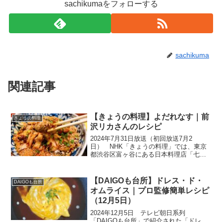
sachikumaをフォローする
sachikuma
関連記事
【きょうの料理】よだれなす｜前
きょうの料理
沢リカさんのレシピ
2024年7月31日放送（初回放送7月2
日） NHK「きょうの料理」では、東京
都渋谷区富ヶ谷にある日本料理店「七
草」の店主前沢リカさんにより「なつは
やっぱりナス・トマト」特集から、もっ
ともっとナスをいただけるレシピ「よだ
【DAIGOも台所】ドレス・ド・
DAIGOも台所
れなす」の作り方を教...
オムライス｜プロ監修簡単レシピ
（12月5日）
2024年12月5日 テレビ朝日系列
「DAIGOも台所」で紹介された「ドレ