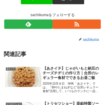
sachikumaをフォローする
sachikuma
関連記事
【あさイチ】じゃがいもと納豆の
あさイチ
チーズチヂミの作り方｜台所のレ
ギュラー食材でできるお昼ご飯
2025年10月８日 NHK「あさイチ」で
は、『卵やたまねぎなど“台所レギュラー
食材”活用して、いつものランチに一品加
えて栄養アップ！』の驚きテクが紹介さ
れました。忙しい日のランチや１人のお
昼ごはんは、どうしても、あるもので済
【トリセツショー】亜鉛特製ソー
トリセツショー