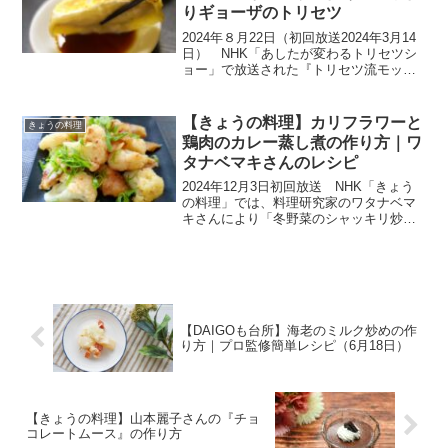
りギョーザのトリセツ
2024年８月22日（初回放送2024年3月14
日） NHK「あしたが変わるトリセツシ
ョー」で放送された『トリセツ流モッチ
モチギョーザ』の作り方を紹介します。
「混ぜる 包む 焼く」トリセツ流ギョーザ
の作り方なら肉汁たっぷり皮モッチモ
【きょうの料理】カリフラワーと
きょうの料理
チ！超簡...
鶏肉のカレー蒸し煮の作り方｜ワ
タナベマキさんのレシピ
2024年12月3日初回放送 NHK「きょう
の料理」では、料理研究家のワタナベマ
キさんにより「冬野菜のシャッキリ炒め
＆しっとり蒸し煮」から、『カリフラワ
ーと鶏肉のカレー蒸し煮』の作り方を教
えてもらいます。行事予定がたくさんあ
る年の瀬はとにか...
【DAIGOも台所】海老のミルク炒めの作
り方｜プロ監修簡単レシピ（6月18日）
【きょうの料理】山本麗子さんの『チョ
コレートムース』の作り方