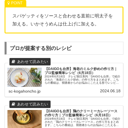
スパゲッティをソースと合わせる直前に明太子を
加える。いかそうめんは仕上げに加える。
プロが提案する別のレシピ
【DAIGOも台所】海老のミルク炒めの作り方｜
プロ監修簡単レシピ（6月18日）
2024年6月18日 テレビ朝日系列「DAIGOも台所」で紹介
された「海老のミルク炒め」の作り方をまとめます。こち
らの番組は、視聴者からのお悩みにこたえる形でレシピが
提案されますが、「お菓子作りのために買った生クリーム
が余ったので、それを使...
2024.06.18
sc-kogahoncho.jp
【DAIGOも台所】鶏のクリーミーカレーソース
の作り方｜プロ監修簡単レシピ（6月18日）
2024年6月18日 テレビ朝日系列「DAIGOも台所」で紹介
された「鶏のクリーミーカレーソース」の作り方をまとめ
ます。こちらの番組は、視聴者からのお悩みにこたえる形