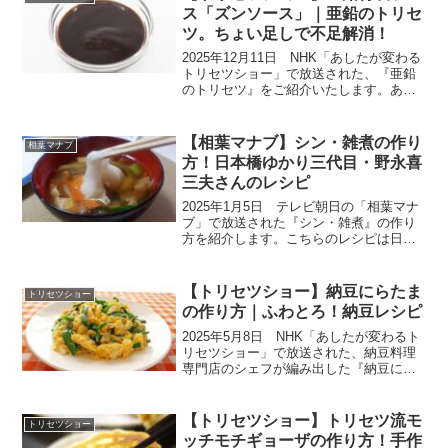
ませたりインス...
ス「ズンソース」｜亜鉛のトリセ
ツ。ちょい足しで不足解消！
2025年12月11日 NHK「あしたが変わる
トリセツショー」で放送された、『亜鉛
のトリセツ』をご紹介いたします。あま
り知られていないけど、「亜鉛（Zn）」
はとても大切な栄養素だそうです。でも
日本人の80％以上が基準値に足りていな
【相葉マナブ】シン・雑煮の作り
相葉マナブ
いとか。正...
方！日本橋ゆかり三代目・野永喜
三夫さんのレシピ
2025年1月5日 テレビ朝日の「相葉マナ
ブ」で放送された『シン・雑煮』の作り
方を紹介します。こちらのレシピは日本
橋ゆかり三代目・野永喜三夫さんが教え
てくださいました。今回は東京都八王子
で、毎年恒例9回目となる『新春恒例！第
【トリセツショー】納豆にらたま
トリセツショー
9回マナブ餅つき...
の作り方｜ふわとろ！納豆レシピ
2025年5月8日 NHK「あしたが変わるト
リセツショー」で放送された、納豆料理
専門店のシェフが編み出した『納豆にら
たま』の作り方をご紹介します。納豆は
世界各地にも存在しますが、多くは乾燥
させて香辛料と混ぜ、うまみ調味料とし
【トリセツショー】トリセツ流モ
トリセツショー
て使われています...
ッチモチギョーザの作り方！手作