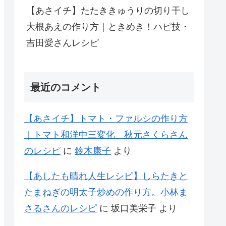
【あさイチ】たたききゅうりの切り干し
大根あえの作り方｜ときめき！ハピ技・
吉田愛さんレシピ
最近のコメント
【あさイチ】トマト・ファルシの作り方
｜トマト和洋中三変化 秋元さくらさん
のレシピ
に
鈴木康子
より
【あしたも晴れ人生レシピ】しらたきと
たまねぎの明太子炒めの作り方。小林ま
さるさんのレシピ
に
坂口美栄子
より