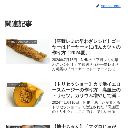
sachikuma
関連記事
【平野レミの早わざレシピ】ゴー
平野レミの早わざレシピ
ヤーはドーヤー＜にほんカツ＞の
作り方！2024夏。
2024年7月15日 NHKの「平野レミの早
わざレシピ！」で放送された平野レミさ
ん考案の『ゴーヤーはドーヤー＜にほん
カツ＞』の作り方を紹介します。料理愛
好家の平野レミさんが次々に料理を作る
ハラハラどきどきの『平野レミの早わざ
【トリセツショー】カリ活イエロ
トリセツショー
レシピ！」。簡単...
ースムージーの作り方｜高血圧の
トリセツ。カリウム増やして減塩
サポート
2024年10月10日 NHK「あしたが変わる
トリセツショー」で放送された『高血圧
のトリセツ』。ここでは、楽しい高血圧
対策の”トリセツ特性おやつ”『カリ活スム
ージー』をご紹介いたします。高血圧対
策の柱の一つ「減塩」。しかし、減塩と
【博士ちゃん】「マグロじゃが」
博士ちゃん