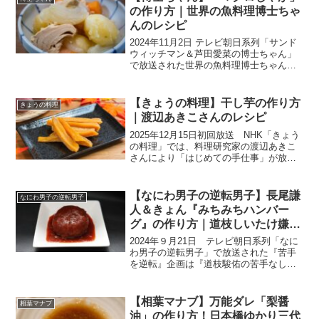
はなかなか...
の作り方｜世界の魚料理博士ちゃ
んのレシピ
2024年11月2日 テレビ朝日系列「サンド
ウィッチマン＆芦田愛菜の博士ちゃん」
で放送された世界の魚料理博士ちゃん
（戸田和優くん）の『マグロじゃが』の
作り方をご紹介します。初登場の博士ち
ゃん（中2）は、小学校2年生から包丁を
【きょうの料理】干し芋の作り方
きょうの料理
手に取り魚料理を...
｜渡辺あきこさんのレシピ
2025年12月15日初回放送 NHK「きょう
の料理」では、料理研究家の渡辺あきこ
さんにより「はじめての手仕事」が放送
されました。秋に収穫したさつまいも
が、貯蔵される間に甘みを増しておいし
くなるのが、ちょうど寒風の吹くころで
【なにわ男子の逆転男子】長尾謙
なにわ男子の逆転男子
す。今が作り時の...
人＆きょん『みちみちハンバー
グ』の作り方｜道枝しいたけ嫌い
克服レシピ
2024年９月21日 テレビ朝日系列「なに
わ男子の逆転男子」で放送された『苦手
を逆転』企画は『道枝駿佑の苦手なしい
たけを克服！秋のアレンジ料理対
決！』。なにわ男子メンバーが3チームに
分かれ、道枝君でも食べられちゃうしい
【相葉マナブ】万能ダレ「梨醤
相葉マナブ
たけアレンジ料理を考え...
油」の作り方！日本橋ゆかり三代