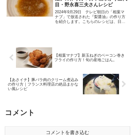
目・野永喜三夫さんレシピ
2024年9月29日 テレビ朝日の「相葉マ
ナブ」で放送された『梨醤油』の作り方
を紹介します。こちらのレシピは、日本
橋ゆかり三代目・野永喜三夫さんが教え
てくれた絶品レシピです。今回は旬の産
地ごはん、千葉県船橋市の『梨』です。
農家さんが育ててい...
【相葉マナブ】新玉ねぎのベーコン巻き
フライの作り方！旬の産地ごはん。
【あさイチ】豚バラ肉のクリーム煮込み
の作り方｜フランス料理店の絶品まかな
い風レシピ
コメント
コメントを書き込む