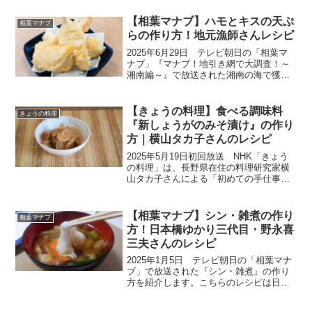
作り方をご紹介します。今回は『鶏肉の
トリセツ』。ゲストのココリコ田中さん
【相葉マナブ】ハモとキスの天ぷ
相葉マナブ
や紅しょうがのお...
らの作り方！地元漁師さんレシピ
2025年6月29日 テレビ朝日の「相葉マ
ナブ」『マナブ！地引き網で大調査！～
湘南編～』で放送された湘南の海で獲れ
た魚のハモとキスを使った『ハモとキス
の天ぷら』の作り方をご紹介します。今
回は、地引き網でどんな魚が獲れるか大
【きょうの料理】食べる調味料
きょうの料理
調査するため、神奈...
『新しょうがのみそ漬け』の作り
方｜横山タカ子さんのレシピ
2025年5月19日初回放送 NHK「きょう
の料理」は、長野県在住の料理研究家横
山タカ子さんによる「初めての手仕事」
シリーズです。初夏を迎え、出回りはじ
める「新しょうが」は、ピリリと爽やか
な辛みが魅力です。保存食づくりに定評
【相葉マナブ】シン・雑煮の作り
相葉マナブ
があるの横山さん...
方！日本橋ゆかり三代目・野永喜
三夫さんのレシピ
2025年1月5日 テレビ朝日の「相葉マナ
ブ」で放送された『シン・雑煮』の作り
方を紹介します。こちらのレシピは日本
橋ゆかり三代目・野永喜三夫さんが教え
てくださいました。今回は東京都八王子