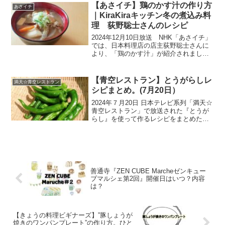
で、毎年恒例9回目となる『新春恒例！第
【あさイチ】鶏のかす汁の作り方
あさイチ
9回マナブ餅つき...
｜KiraKiraキッチン冬の煮込み料
理 荻野聡士さんのレシピ
2024年12月10日放送 NHK「あさイチ」
では、日本料理店の店主荻野聡士さんに
より、「鶏のかす汁」が紹介されまし
た。今回のゲストは、グルメドラマ『孤
独のグルメ』でおなじみの松重豊さん。
食べるだけでなく、実は料理を作るのも
【青空レストラン】とうがらしレ
満天☆青空レストラン
大好きなのだそう...
シピまとめ。(7月20日）
2024年７月20日 日本テレビ系列「満天☆
青空レストラン」で放送された『とうが
らし』を使って作るレシピをまとめたの
で、ご紹介いたします。ゲストにDA
PUMPのＩＳＳＡさん・ＫＩＭＩさんが
出演した放送回です。今回の食材は、埼
玉県さいたま市...
善通寺『ZEN CUBE Marcheゼンキュー
ブマルシェ第2回』開催日はいつ？内容
は？
【きょうの料理ビギナーズ】”豚しょうが
焼きのワンパンプレート”の作り方。ひと