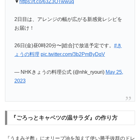
▼
https://t.co/63Z3OTwwuq
2日目は、アレンジの幅が広がる新感覚レシピを
お届け！
26日(金)昼0時20分〜[総合]で放送予定です。
#き
ょうの料理
pic.twitter.com/3b2PmByDqV
— NHKきょうの料理公式 (@nhk_ryouri)
May 25,
2023
『ごろっとキャベツの温サラダ』の作り方
『うまみそ酢』にオリーブ油を加えて使い勝手抜群のドレ