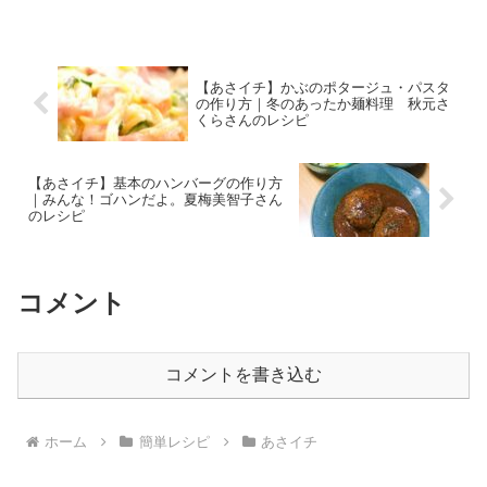
ない伝説の家政婦」といわれるタサン志
麻さんの作る秋の旬食材で絶品料理のレ
シピです。今回...
【あさイチ】かぶのポタージュ・パスタ
の作り方｜冬のあったか麺料理 秋元さ
くらさんのレシピ
【あさイチ】基本のハンバーグの作り方
｜みんな！ゴハンだよ。夏梅美智子さん
のレシピ
コメント
コメントを書き込む
ホーム
簡単レシピ
あさイチ