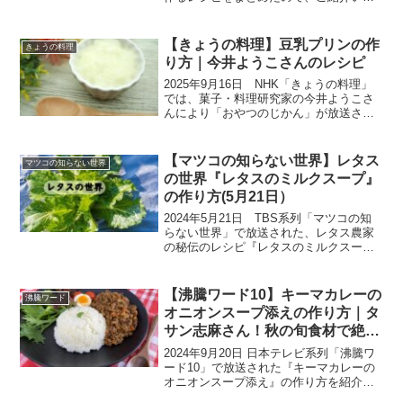
します。今回は旬の産地ごはん、神奈川
県川崎市宮前区の『トマト』です。住宅
街にある農家さんが育てているのは「桃
【きょうの料理】豆乳プリンの作
きょうの料理
太郎みなみ」という...
り方｜今井ようこさんのレシピ
2025年9月16日 NHK「きょうの料理」
では、菓子・料理研究家の今井ようこさ
んにより「おやつのじかん」が放送され
ました。からだにやさしいレシピを提供
する今井さん流のおやつ。『豆乳プリ
ン』は卵や牛乳を使わずに、豆乳と粉寒
【マツコの知らない世界】レタス
マツコの知らない世界
天で作ります。さっ...
の世界『レタスのミルクスープ』
の作り方(5月21日）
2024年5月21日 TBS系列「マツコの知
らない世界」で放送された、レタス農家
の秘伝のレシピ『レタスのミルクスー
プ』を紹介します。まさに、今が旬のレ
タス。一般的にはサラダに使うくらいし
か思いつきませんが、食べたレタス8000
【沸騰ワード10】キーマカレーの
沸騰ワード
株以上300年...
オニオンスープ添えの作り方｜タ
サン志麻さん！秋の旬食材で絶品
料理ＳＰ(9月20日）
2024年9月20日 日本テレビ系列「沸騰ワ
ード10」で放送された『キーマカレーの
オニオンスープ添え』の作り方を紹介し
ます。こちらのレシピは、『予約の取れ