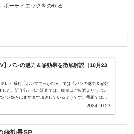
＋ポーチドエッグをのせる
TV】パンの魅力＆㊙効果を徹底解説（10月23
 フジテレビ系列「ホンマでっか⁉TV」では「パンの魅力＆㊙効
ました。近年行われた調査では、朝食はご飯派よりもパン
のパン好きはますます加速しているようです。番組では、
2024.10.23
の㊙効果SP