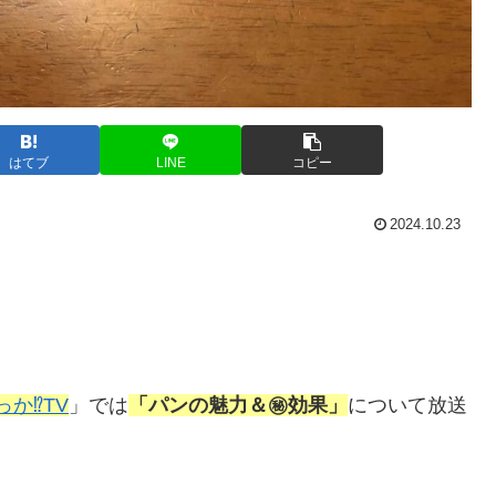
はてブ
LINE
コピー
2024.10.23
か⁉TV
」では
「パンの魅力＆㊙効果」
について放送