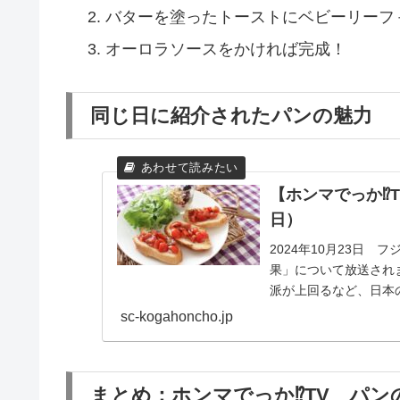
バターを塗ったトーストにベビーリーフ
オーロラソースをかければ完成！
同じ日に紹介されたパンの魅力
【ホンマでっか⁉
日）
2024年10月23日
果」について放送され
派が上回るなど、日本
パンの魅力が次...
sc-kogahoncho.jp
まとめ：ホンマでっか⁉TV パン