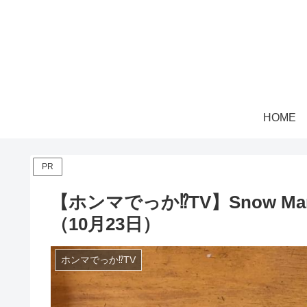
HOME
PR
【ホンマでっか⁉TV】Snow 
（10月23日）
ホンマでっか⁉TV