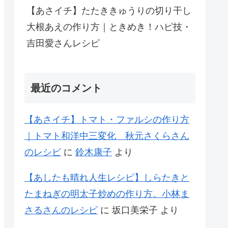
【あさイチ】たたききゅうりの切り干し
大根あえの作り方｜ときめき！ハピ技・
吉田愛さんレシピ
最近のコメント
【あさイチ】トマト・ファルシの作り方
｜トマト和洋中三変化 秋元さくらさん
のレシピ
に
鈴木康子
より
【あしたも晴れ人生レシピ】しらたきと
たまねぎの明太子炒めの作り方。小林ま
さるさんのレシピ
に
坂口美栄子
より