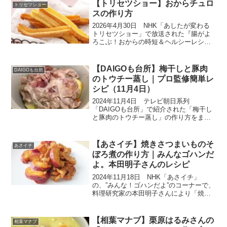
おかずにかけるだけで味が決まり、ね
【トリセツショー】おからチュロ
トリセツショー
ぎ、しょうが、にんに...
スの作り方
2026年4月30日 NHK「あしたが変わる
トリセツショー」で放送された『腸がよ
ろこぶ！おからの時短＆ヘルシーレシ
ピ』から『おからでスイーツ！おからチ
ュロス』の作り方をご紹介します。今回
は『おからのトリセツ』。ゲストの銀シ
【DAIGOも台所】梅干しと豚肉
DAIGOも台所
ャリのお二人や黒沢...
のトウチー蒸し｜プロ監修簡単レ
シピ（11月4日）
2024年11月4日 テレビ朝日系列
「DAIGOも台所」で紹介された「梅干し
と豚肉のトウチー蒸し」の作り方をまと
めます。「栄養豊富で風邪予防も期待で
きるので寒くなる季節にもオススメの梅
干しを使った料理を教えてください！」
【あさイチ】焼きさつまいものそ
あさイチ
という要望に答えて、...
ぼろ煮の作り方｜みんなゴハンだ
よ。本田明子さんのレシピ
2024年11月18日 NHK「あさイチ」
の、”みんな！ゴハンだよ”のコーナーで、
料理研究家の本田明子さんにより「焼き
さつまいものそぼろ煮」の作り方が紹介
されました。さつまいもの美味しい季
節。甘さを生かして、こってりコクのあ
【相葉マナブ】栗原はるみさんの
相葉マナブ
る美味しいおかず...