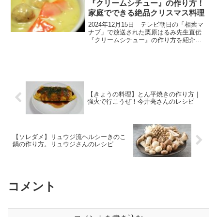
『クリームシチュー』の作り方！
家庭でできる絶品クリスマス料理
2024年12月15日 テレビ朝日の「相葉マ
ナブ」で放送された栗原はるみ先生直伝
『クリームシチュー』の作り方を紹介し
ます。今回は料理家の栗原はるみさんが
やりたいと言っていたクリスマスパーテ
ィーを開催！「教えて栗原はるみ先生！
～家庭で出来る絶...
【きょうの料理】とん平焼きの作り方｜
強火で行こうぜ！今井亮さんのレシピ
【ソレダメ】リュウジ流ヘルシーきのこ
鍋の作り方。リュウジさんのレシピ
コメント