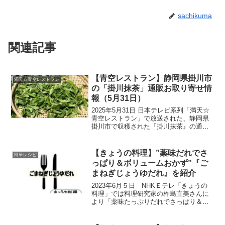
sachikuma
関連記事
【青空レストラン】静岡県掛川市
満天☆青空レストラン
の「掛川抹茶」通販お取り寄せ情
報（5月31日）
2025年5月31日 日本テレビ系列「満天☆
青空レストラン」で放送された、静岡県
掛川市で収穫された『掛川抹茶』の通販
お取り寄せ情報をご紹介いたします。商
品の特徴や魅力、お取り寄せ情報をまと
めましたので、ぜひ参考になさってくだ
【きょうの料理】”薬味だれでさ
簡単レシピ
さい。 今週の満...
っぱり＆ボリュームおかず”『ご
まねぎじょうゆだれ』を紹介
2023年6月５日 NHKＥテレ「きょうの
料理」では料理研究家の杵島直美さんに
より「薬味たっぷりだれでさっぱり＆ボ
リュームおかず」のタイトルで、『ごま
ねぎじょうゆだれ』が紹介されました。