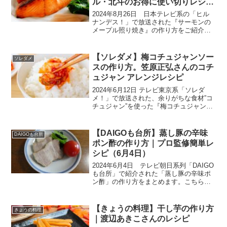
ル・北斗のお得に使い切りレシ
ピ！(8月26日）
2024年8月26日 日本テレビ系の「ヒル
ナンデス！」で放送された『サーモンの
メープル照り焼き』の作り方をご紹介し
ます。今回はコストコ編です。新米主婦
の藤田ニコルさんが北斗晶さんから料理
を学ぶ企画。コストコ通の北斗さんが、
【ソレダメ】梅コチュジャンソー
ソレダメ
大容量のコストコ食...
スの作り方。笠原正弘さんのコチ
ュジャン アレンジレシピ
2024年6月12日 テレビ東京系「ソレダ
メ！」で放送された、余りがちな食材”コ
チュジャン”を使った『梅コチュジャンソ
ース』の作り方を紹介します。こちらの
レシピは、和食の名店・賛否両論 笠原正
弘さんの絶品ソースレシピです。✅大好
【DAIGOも台所】蒸し豚の辛味
DAIGOも台所
評企画の『笠...
ポン酢の作り方｜プロ監修簡単レ
シピ（6月4日）
2024年6月4日 テレビ朝日系列「DAIGO
も台所」で紹介された「蒸し豚の辛味ポ
ン酢」の作り方をまとめます。こちらの
番組は、視聴者からのお悩みにこたえる
形でレシピが提案されますが、「反抗期
の娘が無視するから、蒸し料理…」だと
【きょうの料理】干し芋の作り方
きょうの料理
か。こちらのレ...
｜渡辺あきこさんのレシピ