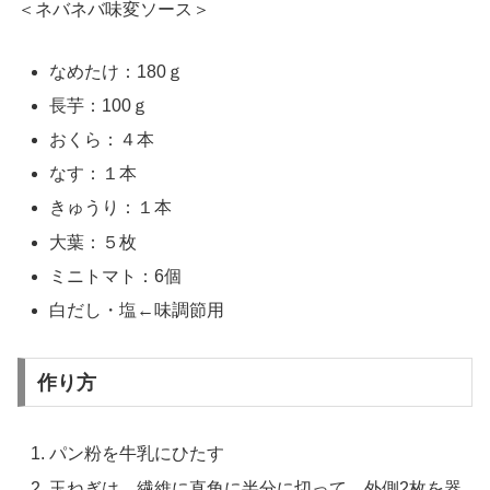
＜ネバネバ味変ソース＞
なめたけ：180ｇ
長芋：100ｇ
おくら：４本
なす：１本
きゅうり：１本
大葉：５枚
ミニトマト：6個
白だし・塩←味調節用
作り方
パン粉を牛乳にひたす
玉ねぎは、繊維に直角に半分に切って、外側2枚を器