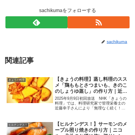
sachikumaをフォローする
sachikuma
関連記事
【きょうの料理】蒸し料理のスス
きょうの料理
メ「鶏ももとさつまいも、きのこ
のしょうゆ蒸し」の作り方｜近藤
幸子さんのレシピ
2025年9月9日初回放送 NHK「きょうの
料理」では、料理研究家で管理栄養士の
近藤幸子さんにより「無理なく続く！わ
が家の元気ごはん」”蒸し料理のススメ”が
紹介されました。ここでは、鶏もも肉の
旨味を吸ったさつまいもとしいたけが、
【ヒルナンデス！】サーモンのメ
ヒルナンデス！
香ばしい秋の...
ープル照り焼きの作り方｜ニコ