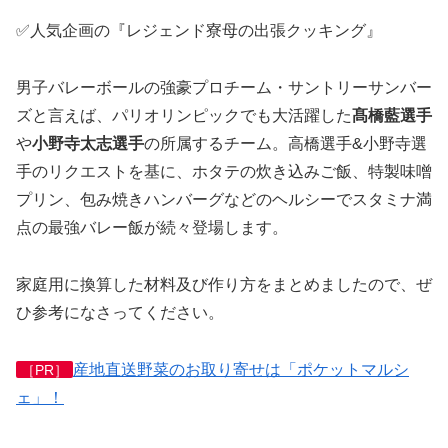
✅人気企画の『レジェンド寮母の出張クッキング』
男子バレーボールの強豪プロチーム・サントリーサンバー
ズと言えば、パリオリンピックでも大活躍した
髙橋藍選手
や
小野寺太志選手
の所属するチーム。高橋選手&小野寺選
手のリクエストを基に、ホタテの炊き込みご飯、特製味噌
プリン、包み焼きハンバーグなどのヘルシーでスタミナ満
点の最強バレー飯が続々登場します。
家庭用に換算した材料及び作り方をまとめましたので、ぜ
ひ参考になさってください。
産地直送野菜のお取り寄せは「ポケットマルシ
［PR］
ェ」！