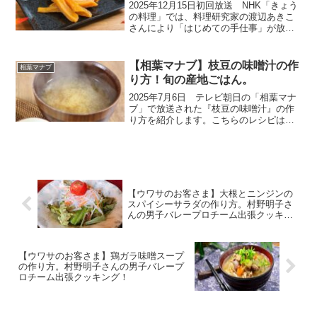
2025年12月15日初回放送 NHK「きょう
の料理」では、料理研究家の渡辺あきこ
さんにより「はじめての手仕事」が放送
されました。秋に収穫したさつまいも
が、貯蔵される間に甘みを増しておいし
くなるのが、ちょうど寒風の吹くころで
【相葉マナブ】枝豆の味噌汁の作
相葉マナブ
す。今が作り時の...
り方！旬の産地ごはん。
2025年7月6日 テレビ朝日の「相葉マナ
ブ」で放送された『枝豆の味噌汁』の作
り方を紹介します。こちらのレシピは、
農家さんが教えてくれた絶品レシピで
す。今回は旬の産地ごはん、神奈川県藤
沢市の『枝豆』です。農家さんが育てて
いるのは「神風香（か...
【ウワサのお客さま】大根とニンジンの
スパイシーサラダの作り方。村野明子さ
んの男子バレープロチーム出張クッキン
グ！
【ウワサのお客さま】鶏ガラ味噌スープ
の作り方。村野明子さんの男子バレープ
ロチーム出張クッキング！