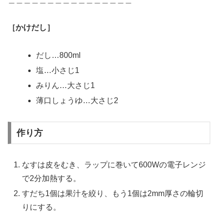
［かけだし］
だし…800ml
塩…小さじ1
みりん…大さじ1
薄口しょうゆ…大さじ2
作り方
なすは皮をむき、ラップに巻いて600Wの電子レンジ
で2分加熱する。
すだち1個は果汁を絞り、もう1個は2mm厚さの輪切
りにする。