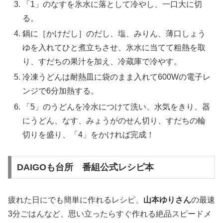
「1」のなすを氷水に落として冷やし、一口大に切
る。
鍋に［かけだし］のだし、塩、みりん、薄口しょう
ゆを入れてひと煮立ちさせ、氷水に当てて粗熱を取
り、すだちの果汁を加え、冷蔵庫で冷やす。
冷凍うどんは耐熱皿に袋のまま入れて600Wの電子レ
ンジで6分加熱する。
「5」のうどんを冷水につけて洗い、水気をきり、器
にうどん、なす、みょうがのせん切り、すだちの輪
切りを盛り、「4」をかければ完成！
DAIGOも台所 番組公式レシピ本
疲れた日にでも簡単に作れるレシピ、
山本ゆりさん
の最速
3分ごはんなど、思い立ったらすぐ作れる絶品スピードメ