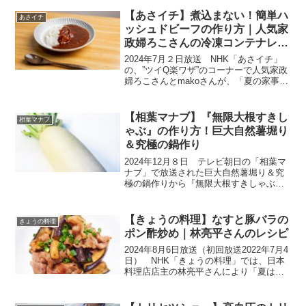
【あさイチ】煮込まない！簡単ハ
あさイチ
ッシュドビーフの作り方｜人気家
政婦ろこさんの冷凍コンテナレシ
ピ
2024年7月２日放送 NHK「あさイチ」
の、”ツイQ楽ワザ”のコーナーで人気家政
婦ろこさんとmakoさんが、「夏の家事が
楽になるワザ」を伝授してくれました。
ここでは、ろこさんの冷凍コンテナを使
った「煮込まない！簡単ハッシュドビー
【相葉マナブ】『無限大根すきし
相葉マナブ
フ」を紹介...
ゃぶ』の作り方！巨大自然薯堀り
＆究極の鍋作り
2024年12月８日 テレビ朝日の「相葉マ
ナブ」で放送された巨大自然薯堀り＆究
極の鍋作りから『無限大根すきしゃぶ』
の作り方を紹介します。“究極の自然薯
鍋”を作るために、日本橋ゆかり三代目の
野永さんと一緒に、東京都八王子で食材
【きょうの料理】なすと豚バラの
きょうの料理
調達。お世話にな...
ポン酢炒め｜林亮平さんのレシピ
2024年8月6日放送（初回放送2022年7月4
日） NHK「きょうの料理」では、日本
料理店店主の林亮平さんにより「夏はな
すがうまい！」ということで、夏野菜の
主役『なす』をたっぷり使ったレシピ
「なすと豚バラのポン酢炒め」が紹介さ