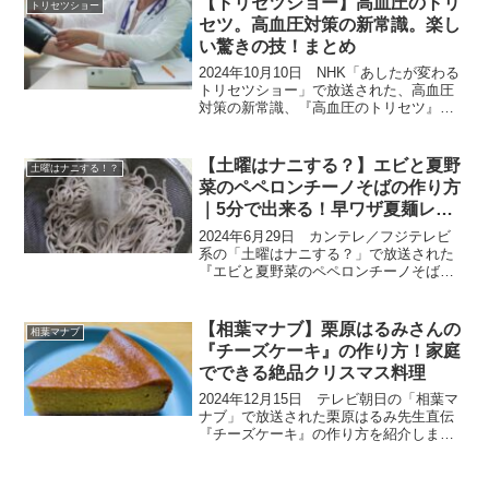
【トリセツショー】高血圧のトリ
トリセツショー
れました。プ...
セツ。高血圧対策の新常識。楽し
い驚きの技！まとめ
2024年10月10日 NHK「あしたが変わる
トリセツショー」で放送された、高血圧
対策の新常識、『高血圧のトリセツ』を
ご紹介いたします。高血圧対策の柱とい
えば「減塩」と「運動」。どちらも正直
楽しくない対策ですが、「減らさずに増
【土曜はナニする？】エビと夏野
土曜はナニする！？
やす」楽しい減...
菜のペペロンチーノそばの作り方
｜5分で出来る！早ワザ夏麺レシ
ピ(6月29日）
2024年6月29日 カンテレ／フジテレビ
系の「土曜はナニする？」で放送された
『エビと夏野菜のペペロンチーノそば』
の作り方をご紹介します。今日の予約が
取れない10分ティーチャーは料理研究家
市瀬悦子先生による、基本調味料で作る5
【相葉マナブ】栗原はるみさんの
相葉マナブ
分麺レシピで...
『チーズケーキ』の作り方！家庭
でできる絶品クリスマス料理
2024年12月15日 テレビ朝日の「相葉マ
ナブ」で放送された栗原はるみ先生直伝
『チーズケーキ』の作り方を紹介しま
す。年間600個以上作る、誰が作っても失
敗しないチーズケーキです。今回は料理
家の栗原はるみさんがやりたいと言って