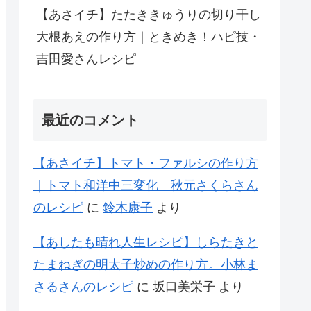
【あさイチ】たたききゅうりの切り干し
大根あえの作り方｜ときめき！ハピ技・
吉田愛さんレシピ
最近のコメント
【あさイチ】トマト・ファルシの作り方
｜トマト和洋中三変化 秋元さくらさん
のレシピ
に
鈴木康子
より
【あしたも晴れ人生レシピ】しらたきと
たまねぎの明太子炒めの作り方。小林ま
さるさんのレシピ
に
坂口美栄子
より