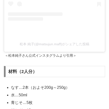
松本 純子(@matsujun.maff)がシェアした投稿
＜松本純子さん公式インスタグラムより引用＞
材料（2人分）
なす…2本（およそ200g～250g）
水…50ml
青じそ…5枚