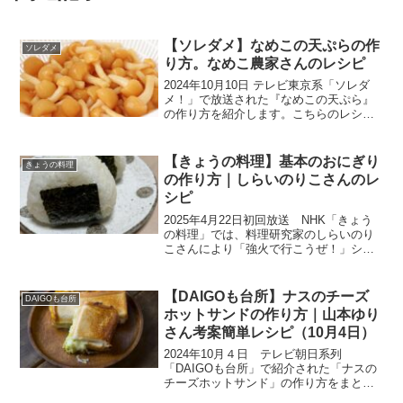
【ソレダメ】なめこの天ぷらの作
ソレダメ
り方。なめこ農家さんのレシピ
2024年10月10日 テレビ東京系「ソレダ
メ！」で放送された『なめこの天ぷら』
の作り方を紹介します。こちらのレシピ
は、福島のきのこ農家『加茂農産』さん
の絶品レシピです。✅超簡単！旬の食材
を使ったご当地炊き込みご飯SPきのこ、
【きょうの料理】基本のおにぎり
きょうの料理
サンマ、栗、鮭...
の作り方｜しらいのりこさんのレ
シピ
2025年4月22日初回放送 NHK「きょう
の料理」では、料理研究家のしらいのり
こさんにより「強火で行こうぜ！」シリ
ーズから、”おにぎりと出かけよう！”「基
本のおにぎり」を教わります。初心者で
もつくりやすい料理を“強火な心”で紹介す
【DAIGOも台所】ナスのチーズ
DAIGOも台所
るシリー...
ホットサンドの作り方｜山本ゆり
さん考案簡単レシピ（10月4日）
2024年10月４日 テレビ朝日系列
「DAIGOも台所」で紹介された「ナスの
チーズホットサンド」の作り方をまとめ
ます。今日のテーマは「初心者でもでき