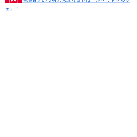
産地直送の食材のお取り寄せは「ポケットマルシ
［PR］
ェ」！