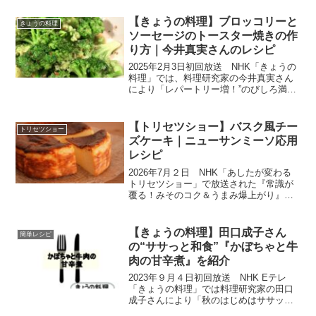
る簡単レシピ」。料理コラムニストの山
本ゆりさんが考案した超絶品な簡単レシ
【きょうの料理】ブロッコリーと
きょうの料理
ピは、一度覚えてしま...
ソーセージのトースター焼きの作
り方｜今井真実さんのレシピ
2025年2月3日初回放送 NHK「きょうの
料理」では、料理研究家の今井真実さん
により「レパートリー増！”のびしろ満点
野菜”の新レシピ」を教えていただきまし
た。つい同じような食べ方になってしま
う「ブロッコリー」と「カリフラワー」
【トリセツショー】バスク風チー
トリセツショー
をボリューム...
ズケーキ｜ニューサンミーソ応用
レシピ
2026年7月２日 NHK「あしたが変わる
トリセツショー」で放送された『常識が
覆る！みそのコク＆うまみ爆上がり』の
みそ使いの新法則「ニューサンミーソ」
を応用したレシピ、超ヘルシーな『バス
ク風チーズケーキ』をまとめます。クリ
【きょうの料理】田口成子さん
簡単レシピ
ームチーズを使わず...
の“ササっと和食”『かぼちゃと牛
肉の甘辛煮』を紹介
2023年９月４日初回放送 NHK Eテレ
「きょうの料理」では料理研究家の田口
成子さんにより「秋のはじめはササッと
和食」のタイトルで、シンプルな調理で