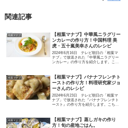
関連記事
【相葉マナブ】中華風ニラグリー
相葉マナブ
ンカレーの作り方！中国料理 美
虎・五十嵐美幸さんのレシピ
2024年6月16日 テレビ朝日の「相葉マ
ナブ」で放送された『中華風ニラグリー
ンカレー』の作り方を紹介します。こち
らのレシピは、中国料理 美虎・五十嵐美
幸さんが教えてくれた絶品レシピです。
今回は旬の産地ごはん、茨城県小美玉市
【相葉マナブ】バナナフレンチト
相葉マナブ
の『ニラ』です。...
ーストの作り方！料理研究家ジョ
ーさんのレシピ
2024年6月23日 テレビ朝日の「相葉マ
ナブ」で放送された『バナナフレンチト
ースト』の作り方を紹介します。こちら
のレシピは、料理研究家ジョーさんが教
えてくれた絶品レシピです。今回は旬の
産地ごはん、栃木県真岡(もおか)市の『バ
【相葉マナブ】蒸しガキの作り
相葉マナブ
ナナ』です。農...
方！旬の産地ごはん。