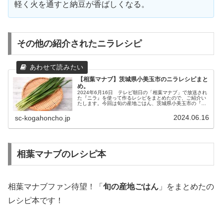
軽く火を通すと納豆が香ばしくなる。
その他の紹介されたニラレシピ
【相葉マナブ】茨城県小美玉市のニラレシピまと
め。
2024年6月16日 テレビ朝日の「相葉マナブ」で放送され
た『ニラ』を使って作るレシピをまとめたので、ご紹介い
たします。今回は旬の産地ごはん、茨城県小美玉市の『ニ
ラ』です。肉厚で葉幅が広く食べ応えがあり、甘みと香り
が良いのが特徴の小美玉市の...
2024.06.16
sc-kogahoncho.jp
相葉マナブのレシピ本
相葉マナブファン待望！「
旬の産地ごはん
」をまとめたの
レシピ本です！