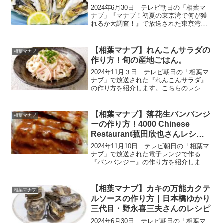
2024年6月30日 テレビ朝日の「相葉マ
ナブ」『マナブ！初夏の東京湾で何が獲
れるか大調査！』で放送された東京湾で
獲れた魚介類の牡蠣（江戸前オイスタ
ー）を使った『蒸しガキ』の作り方をご
紹介します。今回は、まずは千葉県富津
【相葉マナブ】れんこんサラダの
相葉マナブ
市の砂浜で何が獲れる...
作り方！旬の産地ごはん。
2024年11月３日 テレビ朝日の「相葉マ
ナブ」で放送された『れんこんサラダ』
の作り方を紹介します。こちらのレシピ
は、農家さんが教えてくれた絶品レシピ
です。今回は旬の産地ごはん、千葉県成
田市の『れんこん』です。農家さんが育
【相葉マナブ】落花生バンバンジ
相葉マナブ
てているのは「古代...
ーの作り方！4000 Chinese
Restaurant菰田欣也さんレシピ
（11月10日）
2024年11月10日 テレビ朝日の「相葉マ
ナブ」で放送された電子レンジで作る
『バンバンジー』の作り方を紹介しま
す。こちらのレシピは4000 Chinese
Restaurantの菰田欣也さんが教えてくれ
た絶品レシピです。今回、お世話にな
【相葉マナブ】カキの万能カクテ
相葉マナブ
る...
ルソースの作り方｜日本橋ゆかり
三代目・野永喜三夫さんのレシピ
2024年6月30日 テレビ朝日の「相葉マ