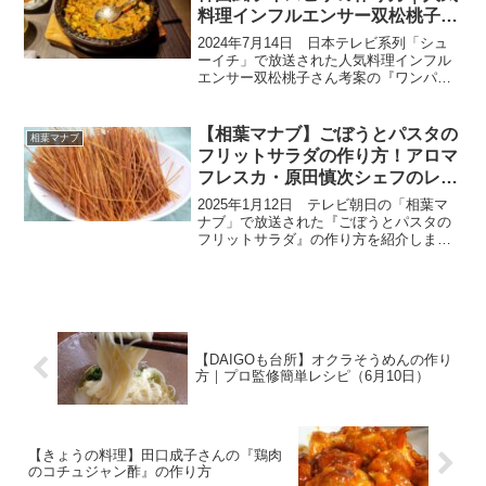
料理インフルエンサー双松桃子さ
ん考案レシピ
2024年7月14日 日本テレビ系列「シュ
ーイチ」で放送された人気料理インフル
エンサー双松桃子さん考案の『ワンパン
で沼る！韓国風ライスピザ』の作り方ご
紹介します。双松桃子さんは、唯一の料
理研究家リュウジさんの弟子です。SNS
【相葉マナブ】ごぼうとパスタの
相葉マナブ
を見た人のいいね...
フリットサラダの作り方！アロマ
フレスカ・原田慎次シェフのレシ
ピ
2025年1月12日 テレビ朝日の「相葉マ
ナブ」で放送された『ごぼうとパスタの
フリットサラダ』の作り方を紹介しま
す。こちらのレシピは、農家さんが教え
てくれた絶品レシピです。今回は旬の産
地ごはん、茨城県行方市の『ごぼう』で
す。農家さんが育てて...
【DAIGOも台所】オクラそうめんの作り
方｜プロ監修簡単レシピ（6月10日）
【きょうの料理】田口成子さんの『鶏肉
のコチュジャン酢』の作り方