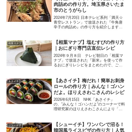
までおいしい一品...
肉詰めの作り方。埼玉県さいたま
市のとうがらし
2024年7月20日 日本テレビ系列「満天☆
青空レストラン」で放送された『牛角唐
辛子の肉詰め』の作り方を紹介します。
こちらのレシピは、埼玉県さいたま市で
栽培されている『とうがらし』を使った
絶品レシピです。今回のゲストはDA
【相葉マナブ】塩むすびの作り方
相葉マナブ
PUMPのＩＳＳ...
｜おにぎり専門店直伝レシピ
2024年９月８日 テレビ朝日の「相葉マ
ナブ」で放送された『新米』を使って作
るおにぎりレシピをまとめたので、ご紹
介いたします。今回の「新米で超美味し
いおにぎりを握りたい！」は、千葉県柏
市の『新米』です。千葉県は8月中旬から
【あさイチ】梅だれ！簡単お刺身
あさイチ
新米を収穫すること...
ロールの作り方｜みんな！ゴハン
だよ。ほりえさわこさんのレシピ
2026年6月15日 NHK「あさイチ」
の、”みんな！ゴハンだよ”のコーナーで料
理研究家のほりえさわこさんにより「梅
だれ！簡単お刺身ロール」の作り方が紹
介されました。梅肉があれば簡単につく
れる「梅だれ」。さっぱりと爽やかな酸
【シューイチ】ワンパンで沼る！
シューイチ
味は刺身と相性抜...
韓国風ライスピザの作り方｜人気