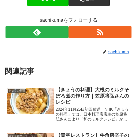
sachikumaをフォローする
sachikuma
関連記事
【きょうの料理】大根のミルクそ
きょうの料理
ぼろ煮の作り方｜笠原将弘さんの
レシピ
2024年11月25日初回放送 NHK「きょう
の料理」では、日本料理店店主の笠原将
弘さんにより「和のミルクレシピ」か
ら、『大根のミルクそぼろ煮』の作り方
を教えてもらいます。淡泊な大根に牛乳
をプラスすることで満足度アップ！煮汁
【青空レストラン】牛角唐辛子の
満天☆青空レストラン