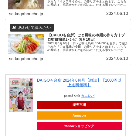
された「オクラそうめん」の作り方をまとめます。こちら
の番組は、視聴者からのお悩みにこたえる形でレシピが提
案されますが、「暑くてだるくてやる気がないときに、冷
たい麺のレシピを下さい...
2024.06.10
sc-kogahoncho.jp
【DAIGOも台所】ごま風味の冷麺の作り方｜プ
ロ監修簡単レシピ（6月10日）
2024年6月10日 テレビ朝日系列「DAIGOも台所」で紹介
された「ごま風味の冷麺」の作り方をまとめます。こちら
の番組は、視聴者からのお悩みにこたえる形でレシピが提
案されますが、「暑くてだるくてやる気がないときに、冷
たい麺のレシピを下さい...
2024.06.10
sc-kogahoncho.jp
DAIGOも台所 2024年6月号【雑誌】【1000円以
上送料無料】
posted with
カエレバ
楽天市場
Amazon
Yahooショッピング