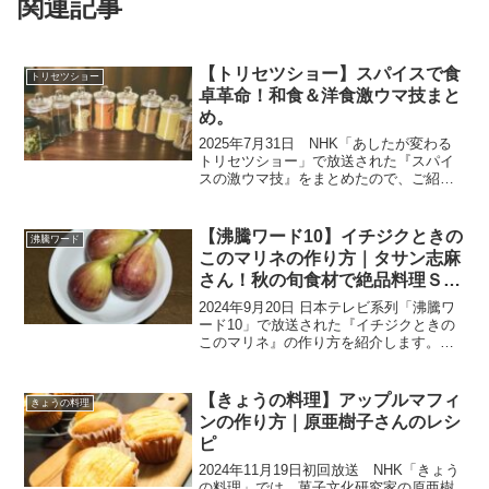
関連記事
【トリセツショー】スパイスで食
トリセツショー
卓革命！和食＆洋食激ウマ技まと
め。
2025年7月31日 NHK「あしたが変わる
トリセツショー」で放送された『スパイ
スの激ウマ技』をまとめたので、ご紹介
いたします。今回は『スパイスのトリセ
ツ』。台所に眠りがちなスパイスをいか
す超お得技連発です。煮物やしょうが焼
【沸騰ワード10】イチジクときの
沸騰ワード
きを極上にする新...
このマリネの作り方｜タサン志麻
さん！秋の旬食材で絶品料理ＳＰ
(9月20日）
2024年9月20日 日本テレビ系列「沸騰ワ
ード10」で放送された『イチジクときの
このマリネ』の作り方を紹介します。こ
ちらのレシピは、『予約の取れない伝説
の家政婦」といわれるタサン志麻さんの
作る秋の旬食材で絶品料理のレシピで
【きょうの料理】アップルマフィ
きょうの料理
す。今回も次々と...
ンの作り方｜原亜樹子さんのレシ
ピ
2024年11月19日初回放送 NHK「きょう
の料理」では、菓子文化研究家の原亜樹