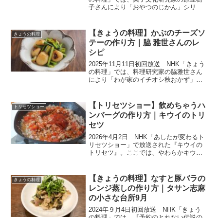
子さんにより「おやつのじかん」シリー
ズから、ワンボウルで簡単にできるアメ
リカ家庭菓子を２品教わります。ここで
は、おおざっぱにつくって大丈夫な『ア
【きょうの料理】かぶのチーズソ
きょうの料理
ップルマフィン...
テーの作り方｜脇 雅世さんのレ
シピ
2025年11月11日初回放送 NHK「きょう
の料理」では、料理研究家の脇雅世さん
により「わが家のイチオシ秋おかず」が
放送されました。食欲の秋、到来！イチ
オシ秋おかず特集２日目は、夫婦二人暮
らしのシンプルな食事を実践中の脇さん
【トリセツショー】飲めちゃうハ
トリセツショー
から、長年作り...
ンバーグの作り方｜キウイのトリ
セツ
2026年4月2日 NHK「あしたが変わるト
リセツショー」で放送された『キウイの
トリセツ』。ここでは、やわらかキウイ
で作る新感覚グルメレシピ『飲めちゃう
ハンバーグ』をご紹介いたします。材料
と作り方をまとめたので、ぜひ参考にな
【きょうの料理】なすと豚バラの
きょうの料理
さってください。...
レンジ蒸しの作り方｜タサン志麻
の小さな台所9月
2024年９月4日初回放送 NHK「きょう
の料理」では、『予約のとれない伝説の