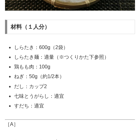
材料（１人分）
しらたき：600g（2袋）
しらたき麺：適量（※つくりかた下参照）
鶏もも肉：100g
ねぎ：50g（約1/2本）
だし：カップ2
七味とうがらし：適宜
すだち：適宜
［A］