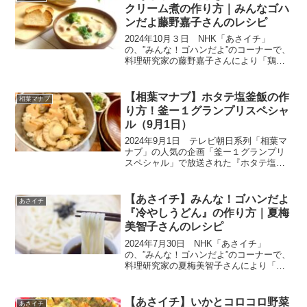
の『新米』です。千葉...
クリーム煮の作り方｜みんなゴハ
ンだよ藤野嘉子さんのレシピ
2024年10月３日 NHK「あさイチ」
の、”みんな！ゴハンだよ”のコーナーで、
料理研究家の藤野嘉子さんにより「鶏と
きのこのカレークリーム煮」の作り方が
紹介されました。優しい味ながらカレー
のスパイスがきいた、あたたまる一品で
【相葉マナブ】ホタテ塩釜飯の作
相葉マナブ
す。少し秋めいて...
り方！釜ー１グランプリスペシャ
ル（9月1日）
2024年9月1日 テレビ朝日系列「相葉マ
ナブ」の人気の企画「釜ー１グランプリ
スペシャル」で放送された『ホタテ塩釜
飯』の作り方をご紹介します。現在のチ
ャンピオンは具材が豊富でボリュームた
っぷりの「ステーキガーリックライス釜
【あさイチ】みんな！ゴハンだよ
あさイチ
飯」！この釜飯に挑...
『冷やしうどん』の作り方｜夏梅
美智子さんのレシピ
2024年7月30日 NHK「あさイチ」
の、”みんな！ゴハンだよ”のコーナーで、
料理研究家の夏梅美智子さんにより「冷
やしうどん」の作り方が紹介されまし
た。「手づくりめんつゆ」を2倍の水で薄
め（めんつゆ1：水2）、冷やしたうどん
【あさイチ】いかとコロコロ野菜
あさイチ