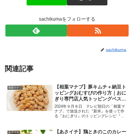
sachikumaをフォローする
sachikuma
関連記事
【相葉マナブ】豚キムチ＋納豆ト
相葉マナブ
ッピングおむすびの作り方｜おに
ぎり専門店人気トッピングベスト
５
2024年９月８日 テレビ朝日の「相葉マ
ナブ」で放送された『新米』を使って作
る『おにぎり』のトッピングレシピ『豚
キムチ＋納豆』をまとめたので、ご紹介
いたします。今回の「新米で超美味しい
おにぎりを握りたい！」は、千葉県柏市
【あさイチ】鶏ときのこのカレー
あさイチ