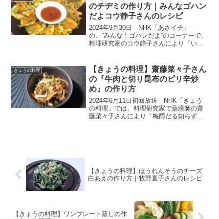
をつけていただ...
のチヂミの作り方｜みんなゴハン
だよコウ静子さんのレシピ
2024年9月30日 NHK「あさイチ」
の、”みんな！ゴハンだよ”のコーナーで、
料理研究家のコウ静子さんにより「いか
とコロコロ野菜のチヂミ」の作り方が紹
介されました。カリッ！モチッ！とした
食感のチヂミ。生地に上新粉を加えるこ
【きょうの料理】齋藤菜々子さん
きょうの料理
とで食感よく仕上...
の『牛肉と切り昆布のピリ辛炒
め』の作り方
2024年6月11日初回放送 NHK「きょう
の料理」では、料理研究家で薬膳師の齋
藤菜々子さんにより「梅雨だる知らずの
さっぱりごはん」ということで、体がだ
るくなりがちな梅雨の時季にパパっとつ
くれるさっぱりレシピを紹介してくださ
いました。ここで...
【きょうの料理】ほうれんそうのチーズ
白あえの作り方｜牧野直子さんのレシピ
【きょうの料理】ワンプレート蒸しの作