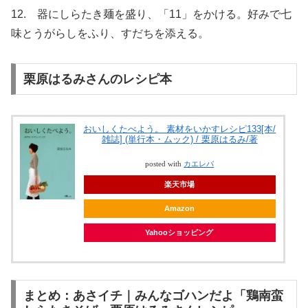
12. 器にしらたき麺を盛り、「11」をかける。好みで七
味とうがらしをふり、すだちを添える。
栗原はるみさんのレシピ本
おいしくたべよう。 素材をいかすレシピ133[本/
雑誌] (単行本・ムック) / 栗原はるみ/著
posted with
カエレバ
楽天市場
Amazon
Yahooショッピング
まとめ：あさイチ｜みんなゴハンだよ「鶏南蛮