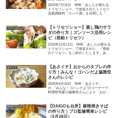
2025年7月31日 NHK「あしたが変わる
トリセツショー」で放送されたトリセツ
流新調味料『スパイ酒』を活用した『筑
前煮』の作り方を紹介します。今回は
『スパイスのトリセツ』。和食がおいし
くなる「スパイ酒」！多くのスパイスの
【トリセツショー】蒸し鶏のサラ
トリセツショー
香り成分は、油とア...
ダの作り方｜ズンソース活用レシ
ピ（亜鉛トリセツ）
2025年12月11日 NHK「あしたが変わる
トリセツショー」で放送された、『亜鉛
のトリセツ』をご紹介いたします。あま
り知られていないけど、「亜鉛（Zn）」
はとても大切な栄養素だそうです。でも
日本人の80％以上が基準値に足りていな
【あさイチ】おからのタブレの作
あさイチ
いとか。正...
り方｜みんな！ゴハンだよ脇雅世
さんのレシピ
2025年6月16日 NHK「あさイチ」
の、”みんな！ゴハンだよ”のコーナーで、
料理研究家の脇雅世さんにより「おから
のタブレ」の作り方が紹介されました。
おからを使ったヘルシーなサラダです。
フランス料理のクスクスを使ったタブレ
【DAIGOも台所】麻辣焼きそば
DAIGOも台所
をおからに代用し...
の作り方｜プロ監修簡単レシピ
（5月28日）