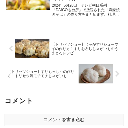
2024年5月28日 テレビ朝日系列
「DAIGOも台所」で放送された「麻辣焼
きそば」の作り方をまとめます。料理番
組やレシピ本を見て、本格的な中華を作
ろう！となると、豆板醬、甜麵醬、トウ
チージャン等々、材料に書いてある調味
料を買い求めたくなり...
【トリセツショー】じゃがすりシューマ
イの作り方！すりおろしじゃがいものう
まとろレシピ
【トリセツショー】すりもっち～の作り
方！トリセツ流モチモチじゃがいも
コメント
コメントを書き込む