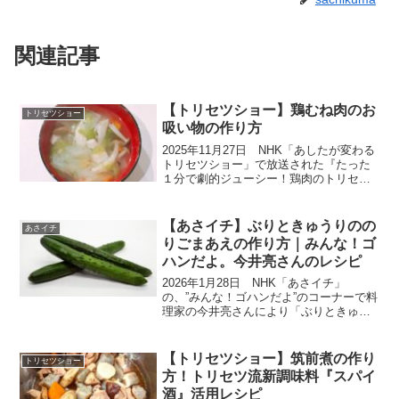
関連記事
【トリセツショー】鶏むね肉のお
トリセツショー
吸い物の作り方
2025年11月27日 NHK「あしたが変わる
トリセツショー」で放送された『たった
１分で劇的ジューシー！鶏肉のトリセ
ツ』から『鶏むね肉のお吸い物』の作り
方をご紹介します。今回は『鶏肉のトリ
セツ』。ゲストのココリコ田中さんや紅
【あさイチ】ぶりときゅうりのの
あさイチ
しょうがのお二人...
りごまあえの作り方｜みんな！ゴ
ハンだよ。今井亮さんのレシピ
2026年1月28日 NHK「あさイチ」
の、”みんな！ゴハンだよ”のコーナーで料
理家の今井亮さんにより「ぶりときゅう
りののりごまあえ」の作り方が紹介され
ました。ごま油の香りと焼きのりのパリ
パリがアクセント、おつまみにもご飯の
【トリセツショー】筑前煮の作り
トリセツショー
おかずにもぴった...
方！トリセツ流新調味料『スパイ
酒』活用レシピ