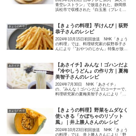
青空レストラン」で放送された、静岡県
浜松市で収穫された『白玉葱（プレミア
ムホワイト）』の通販お取り寄せ情報を
ご紹介いたします。商品の特徴や魅力、
お取り寄せ情報をまとめましたので、ぜ
【きょうの料理】芋けんぴ｜荻野
きょうの料理
ひ参考になさって...
恭子さんのレシピ
2024年10月15日初回放送 NHK「きょう
の料理」では、料理研究家の荻野恭子さ
んにより「”おやつのじかん」特集が放送
されました。さつまいもの「皮」はカリ
ッと、「中身」は口当たりなめらかに、
さつまいもを余すところなく楽しむおや
【あさイチ】みんな！ゴハンだよ
あさイチ
つを教わりま...
『冷やしうどん』の作り方｜夏梅
美智子さんのレシピ
2024年7月30日 NHK「あさイチ」
の、”みんな！ゴハンだよ”のコーナーで、
料理研究家の夏梅美智子さんにより「冷
やしうどん」の作り方が紹介されまし
た。「手づくりめんつゆ」を2倍の水で薄
め（めんつゆ1：水2）、冷やしたうどん
【きょうの料理】野菜をムダなく
きょうの料理
をつけていただ...
使いきる「かぼちゃのリゾット
風」｜井上勝人さんのレシピ
2024年10月23日初回放送 NHK「きょう
の料理」では、井上勝人さんにより「野