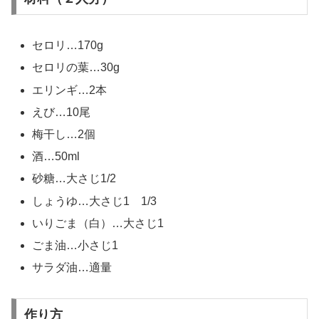
セロリ…170g
セロリの葉…30g
エリンギ…2本
えび…10尾
梅干し…2個
酒…50ml
砂糖…大さじ1/2
しょうゆ…大さじ1 1/3
いりごま（白）…大さじ1
ごま油…小さじ1
サラダ油…適量
作り方