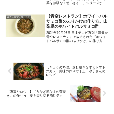
菜を無駄なく使いきる！」シリーズか
ら、「かぼちゃのリゾット風」を教わり
ます。この時季に出回るさまざまな野菜
を、ムダなく使いきりたい！そこで今回
【青空レストラン】ホワイトバル
満天☆青空レストラン
は、かぼちゃや大...
サミコ酢のふりかけの作り方。山
梨県のホワイトバルサミコ酢
2024年10月26日 日本テレビ系列「満天☆
青空レストラン」で放送された『ホワイ
トバルサミコ酢のふりかけ』の作り方を
紹介します。こちらのレシピは、山梨県
山梨市で作られている『ホワイトバルサ
ミコ酢』を使った絶品アレンジレシピで
す。今回のゲス...
【きょうの料理】蒸し焼きなすとトマト
のカレー風味の作り方｜上田淳子さんの
レシピ
【家事ヤロウ!!!】『うなぎ風なすの蒲焼
き』の作り方｜夏を乗り切る節約テク