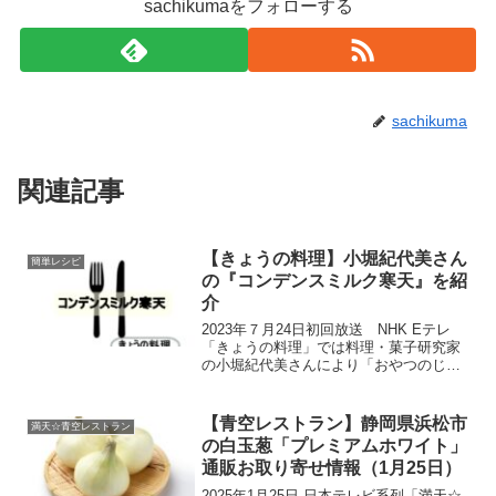
sachikumaをフォローする
sachikuma
関連記事
【きょうの料理】小堀紀代美さん
簡単レシピ
の『コンデンスミルク寒天』を紹
介
2023年７月24日初回放送 NHK Eテレ
「きょうの料理」では料理・菓子研究家
の小堀紀代美さんにより「おやつのじか
ん」のタイトルで、『コンデンスミルク
寒天』の作り方が紹介されました。夏休
みに入り、お子様の食欲と制作意欲を満
【青空レストラン】静岡県浜松市
満天☆青空レストラン
たすアクティビテ...
の白玉葱「プレミアムホワイト」
通販お取り寄せ情報（1月25日）
2025年1月25日 日本テレビ系列「満天☆