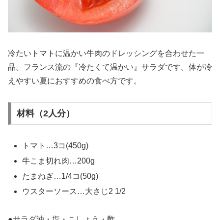
冷たいトマトに温かい牛肉のドレッシングを合わせた一
品。フランス流の『冷たくて温かい』サラダです。体が冷
えやすい夏におすすめの食べ方です。
材料（2人分）
トマト…3コ(450g)
牛こま切れ肉…200g
たまねぎ…1/4コ(50g)
ウスターソース…大さじ2 1/2
●サラダ油・塩・こしょう・酢