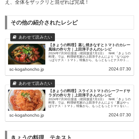
え、全体をザックリと混ぜれば完成！
その他の紹介されたレシピ
【きょうの料理】蒸し焼きなすとトマトのカレー
風味の作り方｜上田淳子さんのレシピ
2024年7月30日放送（初回放送7月1日） NHK「きょうの
料理」では、料理研究家の上田淳子さんにより「なつはや
っぱりナス・トマト」特集から、もっともっとナスやトマ
トをいただけるレシピ「蒸し焼きなすとトマトのカレー風
味」の作り方を教わりま...
2024.07.30
sc-kogahoncho.jp
【きょうの料理】スライストマトのシーフードサ
ラダの作り方｜上田淳子さんのレシピ
2024年7月30日放送（初回放送7月1日） NHK「きょうの
料理」では、料理研究家の上田淳子さんにより「夏はやっ
ぱりナス・トマト」特集から、もっともっとトマトをいた
だけるレシピ「スライストマトのシーフードサラダ」を教
わります。夏野菜の代表...
2024.07.30
sc-kogahoncho.jp
きょうの料理 テキスト