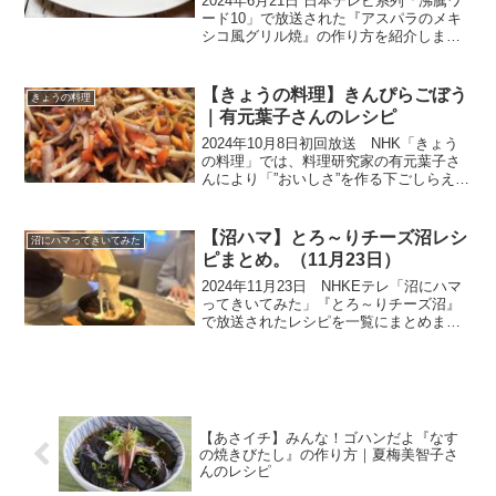
2024年6月21日 日本テレビ系列「沸騰ワ
ード10」で放送された『アスパラのメキ
シコ風グリル焼』の作り方を紹介しま
す。こちらのレシピは、『予約の取れな
い伝説の家政婦」といわれるタサン志麻
さんの作る夏の簡単前菜レシピです。築
【きょうの料理】きんぴらごぼう
きょうの料理
120年の古民家...
｜有元葉子さんのレシピ
2024年10月8日初回放送 NHK「きょう
の料理」では、料理研究家の有元葉子さ
んにより「”おいしさ”を作る下ごしらえ」
特集が放送されました。料理は“八割以上
が下ごしらえ”という有元葉子さん。キッ
チンで過ごす時間のほとんどが下ごしら
【沼ハマ】とろ～りチーズ沼レシ
沼にハマってきいてみた
えをして...
ピまとめ。（11月23日）
2024年11月23日 NHKEテレ「沼にハマ
ってきいてみた」『とろ～りチーズ沼』
で放送されたレシピを一覧にまとめまし
たので、ご紹介します。１０代のための
料理研究企画「料理ッスル！！」では、
チーズにはまって海外にも留学した経験
を持つチーズの...
【あさイチ】みんな！ゴハンだよ『なす
の焼きびたし』の作り方｜夏梅美智子さ
んのレシピ