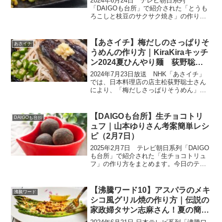
2024年6月24日 テレビ朝日系列
「DAIGOも台所」で紹介された「とうも
ろこしと枝豆のサクサク焼き」の作り方
をまとめます。健康にいい食生活をした
いと思いながらも、なかなか思い通りに
はいかないものです。和食の基本「まご
【あさイチ】梅だしのさっぱりそ
あさイチ
はやさしい」を取り入...
うめんの作り方｜KiraKiraキッチ
ン2024夏ひんやり麺 荻野聡士
さんのレシピ
2024年7月23日放送 NHK「あさイチ」
では、日本料理店の店主松荻野聡士さん
により、「梅だしさっぱりそうめん」が
紹介されました。暑さが続く夏、食欲が
わかないときは“つるん”と食べられる冷た
い麺がぴったり！主食と主菜が一皿に盛
【DAIGOも台所】生チョコトリ
DAIGOも台所
られて、具だ...
ュフ｜山本ゆりさん考案簡単レシ
ピ（2月7日）
2025年2月7日 テレビ朝日系列「DAIGO
も台所」で紹介された「生チョコトリュ
フ」の作り方をまとめます。今日のテー
マは「初心者でもできる簡単レシピ」。
料理コラムニストの山本ゆりさんが考案
した超絶品な簡単レシピは、一度覚えて
【沸騰ワード10】アスパラのメキ
沸騰ワード
しまえば応用も...
シコ風グリル焼の作り方｜伝説の
家政婦タサン志麻さん！夏の簡単
前菜レシピ(6月21日）