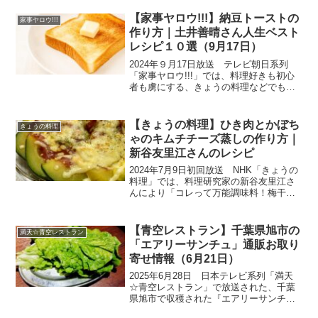
つけた最新の調理グッズを使って作る、
絶品レシピです。マナブメンバーそれぞ
【家事ヤロウ!!!】納豆トーストの
家事ヤロウ!!!
れがあったらいいな...
作り方｜土井善晴さん人生ベスト
レシピ１０選（9月17日）
2024年９月17日放送 テレビ朝日系列
「家事ヤロウ!!!」では、料理好きも初心
者も虜にする、きょうの料理などでも有
名な土井善晴さんが家事ヤロウに初参
戦！料理初心者でも簡単に作れる人生の
ベストレシピ10選が続々と登場。土井先
【きょうの料理】ひき肉とかぼち
きょうの料理
生の大ファンの松...
ゃのキムチチーズ蒸しの作り方｜
新谷友里江さんのレシピ
2024年7月9日初回放送 NHK「きょうの
料理」では、料理研究家の新谷友里江さ
んにより「コレって万能調味料！梅干
し・キムチ活用術」特集が放送されまし
た。梅干しだけ、キムチだけで味が決ま
る、新しい万能調味料としての使い方を
【青空レストラン】千葉県旭市の
満天☆青空レストラン
マスターすれば、料...
「エアリーサンチュ」通販お取り
寄せ情報（6月21日）
2025年6月28日 日本テレビ系列「満天
☆青空レストラン」で放送された、千葉
県旭市で収穫された『エアリーサンチ
ュ』の通販お取り寄せ情報をご紹介いた