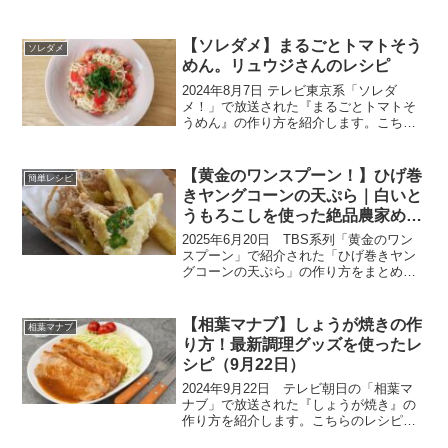
【ソレダメ】まるごとトマトそう
ソレダメ
めん。リュウジさんのレシピ
2024年8月7日 テレビ東京系「ソレダ
メ！」で放送された『まるごとトマトそ
うめん』の作り方を紹介します。こちら
のレシピは、料理研究家のリュウジさん
の絶品レシピです。✅料理研究家リュウ
ジが時短100円グッズで調理！料理レシピ
【黄金のワンスプーン！】ひげ巻
簡単レシピ
本大賞を何度も受...
きヤングコーンの天ぷら｜白いと
うもろこしを使った絶品農家めし
（6月20日）
2025年6月20日 TBS系列「黄金のワン
スプーン」で紹介された「ひげ巻きヤン
グコーンの天ぷら」の作り方をまとめま
す。料理好きであるSnow Manの宮舘涼太
が、アンタッチャブル柴田英嗣と一緒
に、千葉県船橋市を訪問し、光り輝く幻
【相葉マナブ】しょうが焼きの作
相葉マナブ
の宝石と言...
り方！最新調理グッズを使ったレ
シピ（9月22日）
2024年9月22日 テレビ朝日の「相葉マ
ナブ」で放送された『しょうが焼き』の
作り方を紹介します。こちらのレシピは
プロのシェフも通う料理道具専門店で見