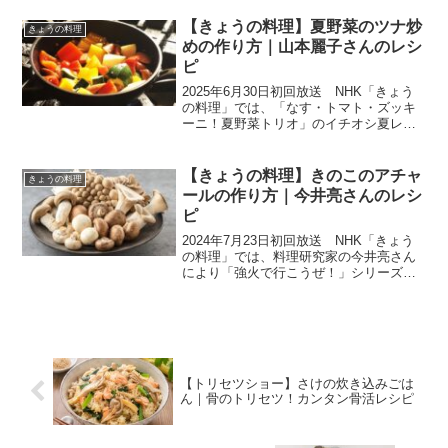
ールアワー後藤輝基さんと一緒に、神奈
川県三浦市を訪問し、番組初の海釣りで
【きょうの料理】夏野菜のツナ炒
きょうの料理
今が旬の...
めの作り方｜山本麗子さんのレシ
ピ
2025年6月30日初回放送 NHK「きょう
の料理」では、「なす・トマト・ズッキ
ーニ！夏野菜トリオ」のイチオシ夏レシ
ピを教わります。１日目の今回は、料理
研究家の山本麗子さんにより手をかけず
に夏野菜の魅力を引き出すレシピを教わ
【きょうの料理】きのこのアチャ
きょうの料理
ります。まずはパ...
ールの作り方｜今井亮さんのレシ
ピ
2024年7月23日初回放送 NHK「きょう
の料理」では、料理研究家の今井亮さん
により「強火で行こうぜ！」シリーズか
ら、”熱いぜ！夏のスパイシーカレー”のカ
レーがさらにおいしくなる副菜「きのこ
のアチャール」を教わります。インドの
漬物「アチャ...
【トリセツショー】さけの炊き込みごは
ん｜骨のトリセツ！カンタン骨活レシピ