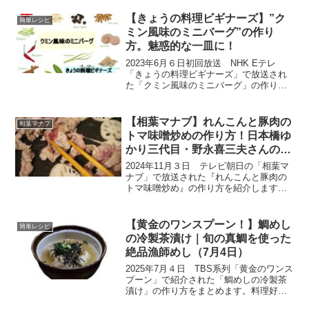
ヤツヤのゴハンがおいしくなる秘密や、
いつものあの料理がビックリふっくらの
【きょうの料理ビギナーズ】”ク
簡単レシピ
革命レシピなど...
ミン風味のミニバーグ”の作り
方。魅惑的な一皿に！
2023年6月６日初回放送 NHK Eテレ
「きょうの料理ビギナーズ」で放送され
た「クミン風味のミニバーグ」の作り方
をご紹介します。６月の放送テーマは、
「手軽に本格派！スパイス＆ハーブ」。
スーパーの調味料のコーナーに行くと、
【相葉マナブ】れんこんと豚肉の
相葉マナブ
ものすごい数の調味...
トマ味噌炒めの作り方！日本橋ゆ
かり三代目・野永喜三夫さんのレ
シピ
2024年11月３日 テレビ朝日の「相葉マ
ナブ」で放送された『れんこんと豚肉の
トマ味噌炒め』の作り方を紹介します。
こちらのレシピは、日本橋ゆかり三代目
野永喜三夫さんが教えてくれた絶品レシ
ピです。今回は旬の産地ごはん、千葉県
【黄金のワンスプーン！】鯛めし
簡単レシピ
成田市の『れんこん...
の冷製茶漬け｜旬の真鯛を使った
絶品漁師めし（7月4日）
2025年7月４日 TBS系列「黄金のワンス
プーン」で紹介された「鯛めしの冷製茶
漬け」の作り方をまとめます。料理好き
であるSnow Manの宮舘涼太が、フットボ