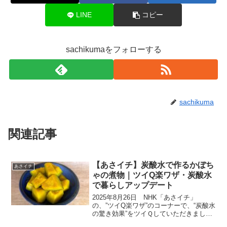
LINE
コピー
sachikumaをフォローする
sachikuma
関連記事
【あさイチ】炭酸水で作るかぼち
あさイチ
ゃの煮物｜ツイQ楽ワザ・炭酸水
で暮らしアップデート
2025年8月26日 NHK「あさイチ」
の、”ツイQ楽ワザ”のコーナーで、“炭酸水
の驚き効果”をツイＱしていただきまし
た。今回は、炭酸水を特集。激うま＆ツ