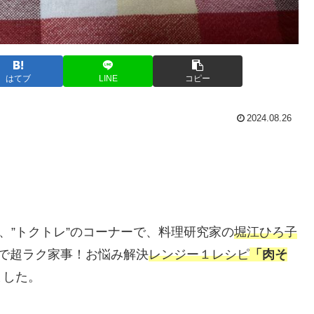
はてブ
LINE
コピー
2024.08.26
、”トクトレ”のコーナーで、料理研究家の
堀江ひろ子
で超ラク家事！お悩み解決
レンジー１レシピ
「肉そ
ました。