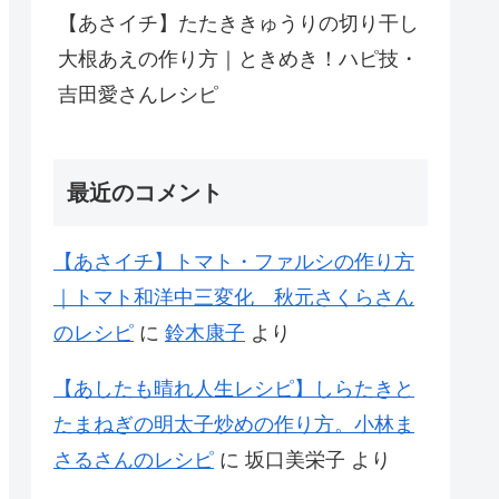
【あさイチ】たたききゅうりの切り干し
大根あえの作り方｜ときめき！ハピ技・
吉田愛さんレシピ
最近のコメント
【あさイチ】トマト・ファルシの作り方
｜トマト和洋中三変化 秋元さくらさん
のレシピ
に
鈴木康子
より
【あしたも晴れ人生レシピ】しらたきと
たまねぎの明太子炒めの作り方。小林ま
さるさんのレシピ
に
坂口美栄子
より