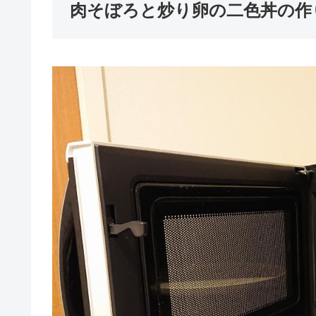
肉そぼろと炒り卵の二色丼の作