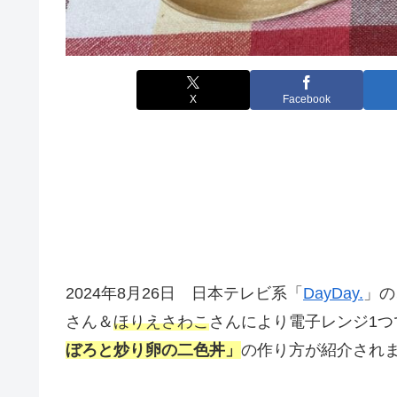
X
Facebook
2024年8月26日 日本テレビ系「
DayDay.
」の
さん＆
ほりえさわこ
さんにより電子レンジ1つ
ぼろと炒り卵の二色丼
」
の作り方が紹介され