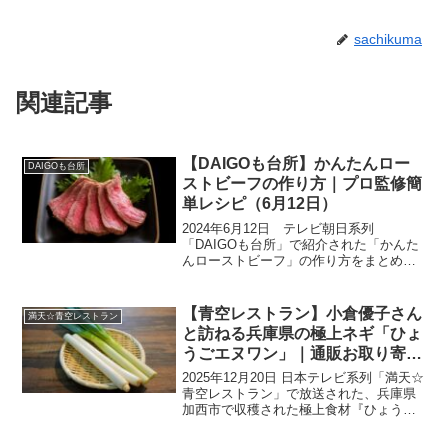
sachikuma
関連記事
【DAIGOも台所】かんたんロー
DAIGOも台所
ストビーフの作り方｜プロ監修簡
単レシピ（6月12日）
2024年6月12日 テレビ朝日系列
「DAIGOも台所」で紹介された「かんた
んローストビーフ」の作り方をまとめま
す。こちらの番組は、視聴者からのお悩
みにこたえる形でレシピが提案されます
が、「頑張った自分へのご褒美メニュ
【青空レストラン】小倉優子さん
満天☆青空レストラン
ー！」とのリクエストに...
と訪ねる兵庫県の極上ネギ「ひょ
うごエヌワン」｜通販お取り寄せ
情報（12月20日）
2025年12月20日 日本テレビ系列「満天☆
青空レストラン」で放送された、兵庫県
加西市で収穫された極上食材『ひょうご
エヌワン』をご紹介いたします。今回の
ゲストは小倉優子さん。ゆうこりんも