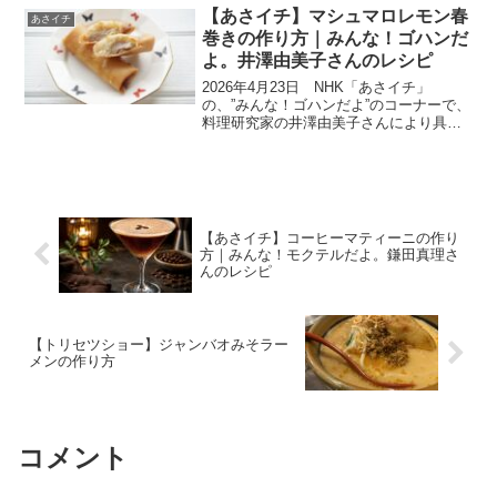
イや唐揚げ以外にお弁当にぴったりのレ
【あさイチ】マシュマロレモン春
あさイチ
シピを教えてくださ...
巻きの作り方｜みんな！ゴハンだ
よ。井澤由美子さんのレシピ
2026年4月23日 NHK「あさイチ」
の、”みんな！ゴハンだよ”のコーナーで、
料理研究家の井澤由美子さんにより具材
も形も楽しめる「おかず＆デザート春巻
き」の作り方が紹介されました。皮はカ
リッと、マシュマロはトロッとして食感
が楽しく、旬のレ...
【あさイチ】コーヒーマティーニの作り
方｜みんな！モクテルだよ。鎌田真理さ
んのレシピ
【トリセツショー】ジャンバオみそラー
メンの作り方
コメント