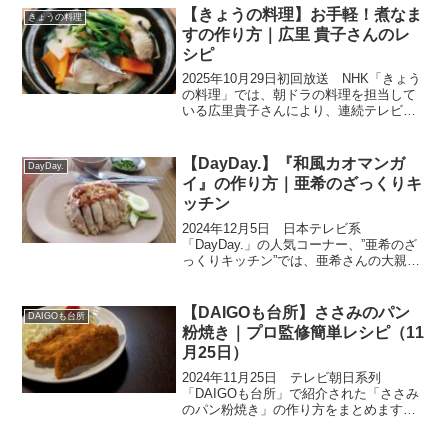
「おいし～！」と絶叫した新品種のネギ
【きょうの料理】お手軽！煮なま
きょうの料理
「ひょうごエヌワ...
すの作り方｜広里 貴子さんのレ
シピ
2025年10月29日初回放送 NHK「きょう
の料理」では、朝ドラの料理を担当して
いる広里貴子さんにより、連続テレビ小
説”ばけばけ”にたびたび登場するヒロイン
の大好物や、舞台となっている島根の郷
土料理をアレンジして紹介していただき
【DayDay.】『和風カオマンガ
DayDay.
ました。こ...
イ』の作り方｜亜希のざっくりキ
ッチン
2024年12月5日 日本テレビ系
「DayDay.」の人気コーナー、”亜希のざ
っくりキッチン”では、亜希さんの大親友
陣内貴美子さんをお迎えし、「みんなに
も作って食べてもらいたい 陣内貴美子
が本気で勧める！亜希のざっくりごは
【DAIGOも台所】ささみのパン
DAIGOも台所
ん！」ということで...
粉焼き｜プロ監修簡単レシピ（11
月25日）
2024年11月25日 テレビ朝日系列
「DAIGOも台所」で紹介された「ささみ
のパン粉焼き」の作り方をまとめます。
「肉の脂身が苦手で鶏ささみをよく利用
しますが、ボリュームが今ひとつ。フラ