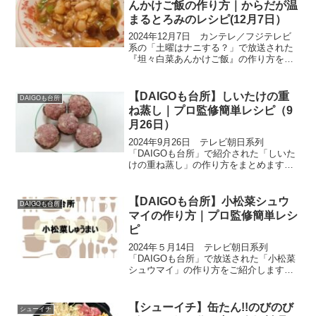
んかけご飯の作り方｜からだが温
まるとろみのレシピ(12月7日）
2024年12月7日 カンテレ／フジテレビ
系の「土曜はナニする？」で放送された
『坦々白菜あんかけご飯』の作り方をご
紹介します。今日の予約が取れない10分
ティーチャーは管理栄養士 吉澤まゆ先生
による、からだが温まるとろみのレシピ
【DAIGOも台所】しいたけの重
DAIGOも台所
です。材料及び...
ね蒸し｜プロ監修簡単レシピ（9
月26日）
2024年9月26日 テレビ朝日系列
「DAIGOも台所」で紹介された「しいた
けの重ね蒸し」の作り方をまとめます。
しいたけなどのきのこ類は、好き！な人
と大嫌い！な人にぱっきり分かれる食材
の1つですね。そんなしいたけを美味しく
【DAIGOも台所】小松菜シュウ
DAIGOも台所
食べれるように、辻...
マイの作り方｜プロ監修簡単レシ
ピ
2024年５月14日 テレビ朝日系列
「DAIGOも台所」で放送された「小松菜
シュウマイ」の作り方をご紹介します。
辻調理師専門学校のプロが監修した小松
菜の超簡単で超絶品なレシピ。ビタミン
やミネラルが豊富で、お手軽に手に入る
【シューイチ】缶たん!!のびのび
シューイチ
小松菜。定番副菜だけ...