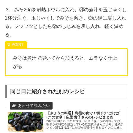
３．みそ20gを耐熱ボウルに入れ、③の煮汁を玉じゃくし
1杯分注ぐ。玉じゃくしでみそを溶き、②の鍋に戻し入れ
る。フツフツとしたら②のしじみを戻し入れ、軽く温め
る。
みそは煮汁で溶いてから加えると、ムラなく仕上
がる
同じ日に紹介された別のレシピ
【きょうの料理】島根の食で！朝ドラ”ばけば
け”の食卓｜広里 貴子さんのレシピまとめ
2025年10月29日初回放送 NHK「きょうの料理」では、
朝ドラの料理を担当している広里貴子さんにより、連続テ
レビ小説”ばけばけ”にたびたび登場するヒロインの大好物
や、舞台となっている島根の郷土料理をアレンジして紹介