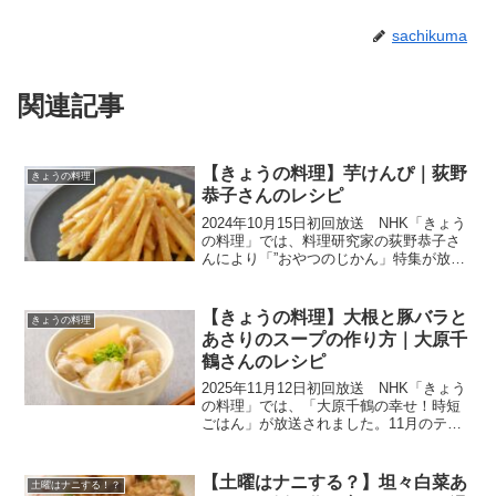
sachikuma
関連記事
【きょうの料理】芋けんぴ｜荻野
きょうの料理
恭子さんのレシピ
2024年10月15日初回放送 NHK「きょう
の料理」では、料理研究家の荻野恭子さ
んにより「”おやつのじかん」特集が放送
されました。さつまいもの「皮」はカリ
ッと、「中身」は口当たりなめらかに、
さつまいもを余すところなく楽しむおや
【きょうの料理】大根と豚バラと
きょうの料理
つを教わりま...
あさりのスープの作り方｜大原千
鶴さんのレシピ
2025年11月12日初回放送 NHK「きょう
の料理」では、「大原千鶴の幸せ！時短
ごはん」が放送されました。11月のテー
マは、「何度でもおいしい」です。食欲
の秋、何度食べても飽きない大好きな
味、献立に迷ったときに役立つレシピを
【土曜はナニする？】坦々白菜あ
土曜はナニする！？
伝授してもらい...