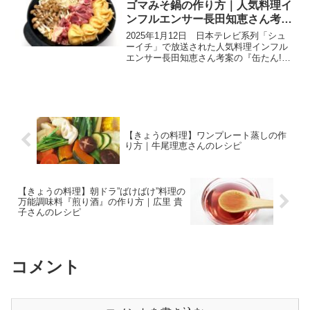
ゴマみそ鍋の作り方｜人気料理イ
ンフルエンサー長田知恵さん考案
レシピ
2025年1月12日 日本テレビ系列「シュ
ーイチ」で放送された人気料理インフル
エンサー長田知恵さん考案の『缶たん!の
びのびゴマみそ鍋』の作り方ご紹介しま
す。SNSを見た人のいいね！の数で優勝
が決まる簡単レシピ対決。今回のテーマ
は『こんなの初...
【きょうの料理】ワンプレート蒸しの作
り方｜牛尾理恵さんのレシピ
【きょうの料理】朝ドラ”ばけばけ”料理の
万能調味料『煎り酒』の作り方｜広里 貴
子さんのレシピ
コメント