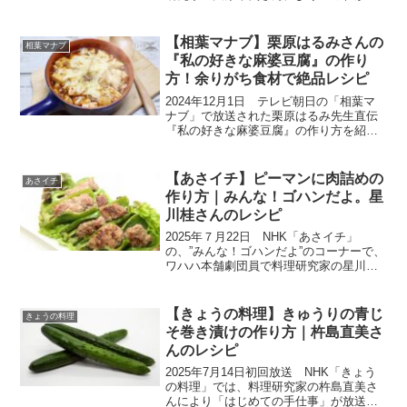
楽しむ大人時間」シリーズ、ただおなか
を満たすだけではなく、食卓で「自分の
時間を楽しみたい」と思う人へ向けて、
【相葉マナブ】栗原はるみさんの
相葉マナブ
季節を感じながらゆ...
『私の好きな麻婆豆腐』の作り
方！余りがち食材で絶品レシピ
2024年12月1日 テレビ朝日の「相葉マ
ナブ」で放送された栗原はるみ先生直伝
『私の好きな麻婆豆腐』の作り方を紹介
します。今回は料理家の栗原はるみさん
が4回目の登場！「教えて！栗原はるみ先
生！余りがち食材で絶品料理３選！」企
【あさイチ】ピーマンに肉詰めの
あさイチ
画で、余りがちな...
作り方｜みんな！ゴハンだよ。星
川桂さんのレシピ
2025年７月22日 NHK「あさイチ」
の、”みんな！ゴハンだよ”のコーナーで、
ワハハ本舗劇団員で料理研究家の星川桂
さんにより「ピーマンに肉詰め」の作り
方が紹介されました。しっかり味をつけ
た肉そぼろを自分でピーマンに詰めて食
【きょうの料理】きゅうりの青じ
きょうの料理
べるスタイル！ピ...
そ巻き漬けの作り方｜杵島直美さ
んのレシピ
2025年7月14日初回放送 NHK「きょう
の料理」では、料理研究家の杵島直美さ
んにより「はじめての手仕事」が放送さ