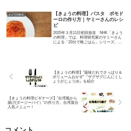
れました。みずみずしい夏野菜の持ち味
を生かしたピクルス&漬物を、漬物の伝道
師杵島直美さんに教えてもらいます。ど
【きょうの料理】パスタ ポモド
きょうの料理
れも簡単にでき...
ーロの作り方｜ヤミーさんのレシ
ピ
2025年３月11日初回放送 NHK「きょう
の料理」では、料理研究家のヤミーさん
による「20分で晩ごはん」シリーズ、新
生活で何かと忙しい時期に、時短＆大満
足なスピード献立を紹介してくださいま
した。世界各地の「おいしい！」を、日
本のキッチン向...
【きょうの料理】”薬味だれでさっぱり＆
ボリュームおかず”『ザグザグにんにくし
ょうがじょうゆ』を紹介
【きょうの料理ビギナーズ】”台湾風から
揚げ(ダージーパイ）”の作り方。台湾屋台
人気メニュー！
コメント