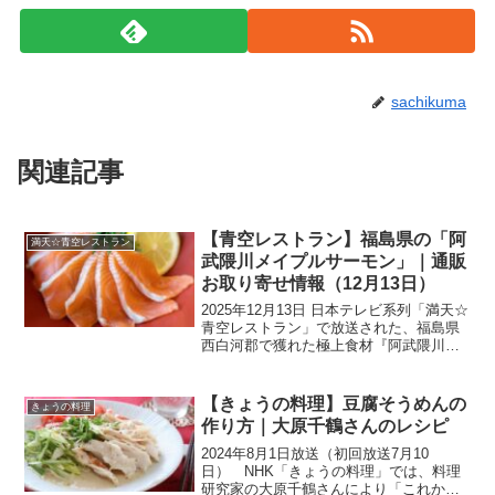
sachikuma
関連記事
【青空レストラン】福島県の「阿
満天☆青空レストラン
武隈川メイプルサーモン」｜通販
お取り寄せ情報（12月13日）
2025年12月13日 日本テレビ系列「満天☆
青空レストラン」で放送された、福島県
西白河郡で獲れた極上食材『阿武隈川メ
イプルサーモン』をご紹介いたします。
今回のゲストはパリ五輪フェンシング団
体銅メダリストで、フェンシング世界ラ
【きょうの料理】豆腐そうめんの
きょうの料理
ンキング1位の...
作り方｜大原千鶴さんのレシピ
2024年8月1日放送（初回放送7月10
日） NHK「きょうの料理」では、料理
研究家の大原千鶴さんにより「これから