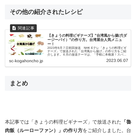
その他の紹介されたレシピ
【きょうの料理ビギナーズ】”台湾風から揚げ(ダ
ージーパイ）”の作り方。台湾屋台人気メニュ
ー！
2023年6月７日初回放送 NHK Eテレ「きょうの料理ビギ
ナーズ」で放送された「台湾風から揚げ」の作り方をご紹
介します。６月の放送テーマは、「手軽に本格派！スパイ
ス＆ハーブ」。スーパーの調味料のコーナーに行くと、も
2023.06.07
sc-kogahoncho.jp
のすごい数の調味料が並ん...
まとめ
本記事では「きょうの料理ビギナーズ」で放送された
「魯
肉飯（ルーローファン）」
の作り方
をご紹介しました。台