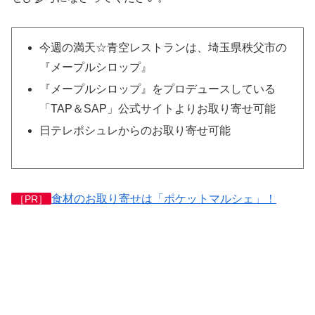
今週の満天☆青空レストランは、埼玉県秩父市の
『メープルシロップ』
『メープルシロップ』をプロデュースしている
「TAP＆SAP」公式サイトよりお取り寄せ可能
日テレポシュレからのお取り寄せ可能
食材のお取り寄せは「ポケットマルシェ」！
［PR］