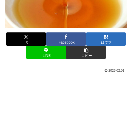
X
Facebook
はてブ
LINE
コピー
2025.02.01