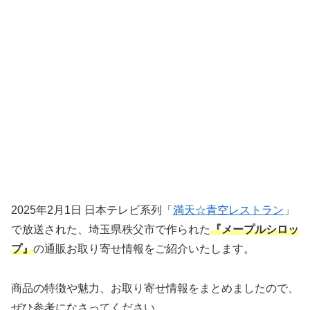
2025年2月1日 日本テレビ系列「
満天☆青空レストラン
」
で放送された、埼玉県秩父市で作られた
『メープルシロッ
プ』
の通販お取り寄せ情報をご紹介いたします。
商品の特徴や魅力、お取り寄せ情報をまとめましたので、
ぜひ参考になさってください。