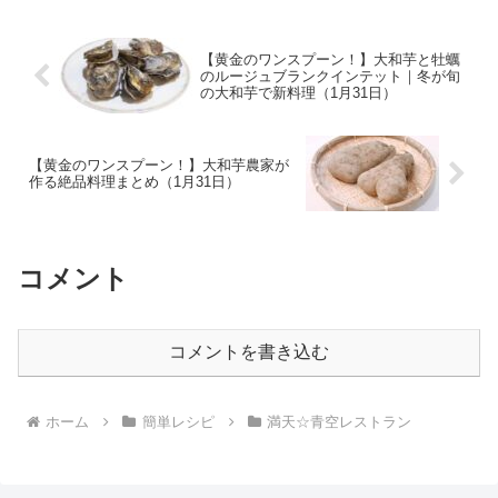
三重高校ダ...
【黄金のワンスプーン！】大和芋と牡蠣
のルージュブランクインテット｜冬が旬
の大和芋で新料理（1月31日）
【黄金のワンスプーン！】大和芋農家が
作る絶品料理まとめ（1月31日）
コメント
コメントを書き込む
ホーム
簡単レシピ
満天☆青空レストラン