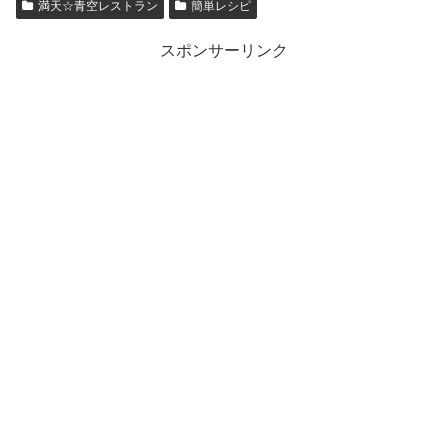
満天☆青空レストラン
簡単レシピ
スポンサーリンク