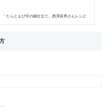
 「たらとえび芋の鍋仕立て」西澤辰男さんレシピ
方