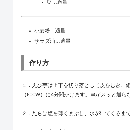
塩…適量
小麦粉…適量
サラダ油…適量
作り方
１．えび芋は上下を切り落として皮をむき、
（600W）に4分間かけます。串がスッと通
２．たらは塩を薄くまぶし、水が出てくるま