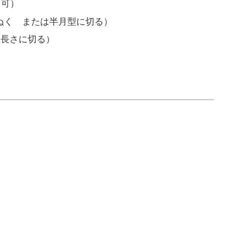
用可）
でぬく または半月型に切る）
い長さに切る）