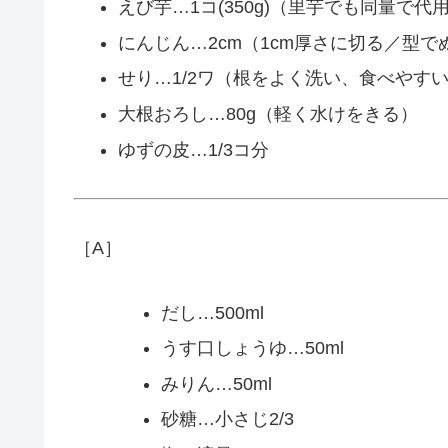
えび芋…1コ(350g)（里芋でも同量で代
にんじん…2cm（1cm厚さに切る／型
せり…1/2ワ（根をよく洗い、食べやす
大根おろし…80g（軽く水けをきる）
ゆずの皮…1/3コ分
［A］
だし…500ml
うす口しょうゆ…50ml
みりん…50ml
砂糖…小さじ2/3