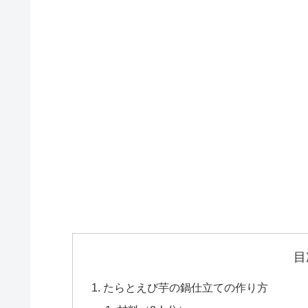
目
たらとえび芋の鍋仕立ての作り方