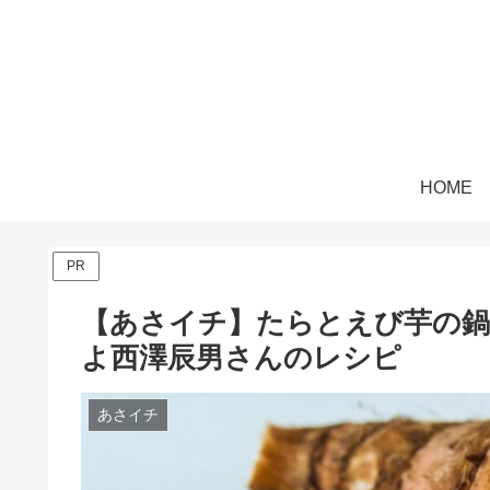
HOME
PR
【あさイチ】たらとえび芋の鍋
よ西澤辰男さんのレシピ
あさイチ