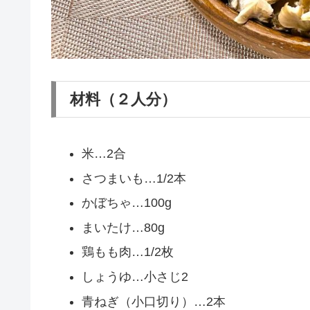
材料（２人分）
米…2合
さつまいも…1/2本
かぼちゃ…100g
まいたけ…80g
鶏もも肉…1/2枚
しょうゆ…小さじ2
青ねぎ（小口切り）…2本