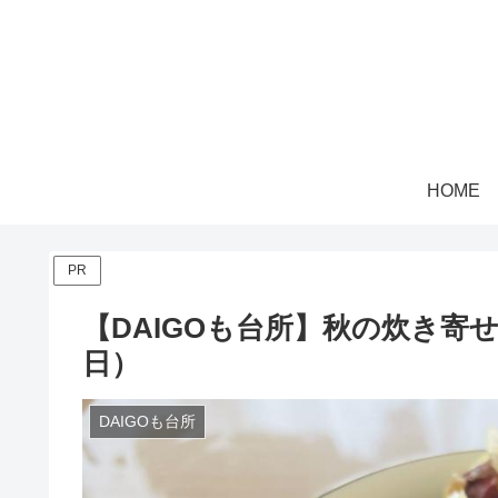
HOME
PR
【DAIGOも台所】秋の炊き寄
日）
DAIGOも台所