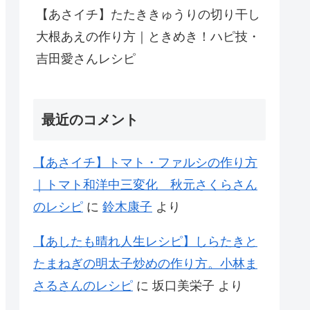
【あさイチ】たたききゅうりの切り干し
大根あえの作り方｜ときめき！ハピ技・
吉田愛さんレシピ
最近のコメント
【あさイチ】トマト・ファルシの作り方
｜トマト和洋中三変化 秋元さくらさん
のレシピ
に
鈴木康子
より
【あしたも晴れ人生レシピ】しらたきと
たまねぎの明太子炒めの作り方。小林ま
さるさんのレシピ
に
坂口美栄子
より