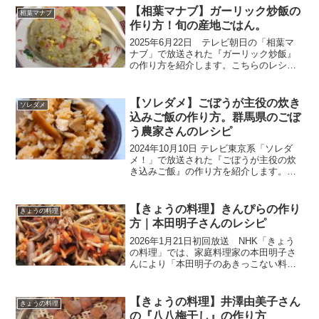
ぱいの92歳のスープです。材料と作り方
【相葉マナブ】ガーリック炒飯の
相葉マナブ
をまとめまし...
作り方！旬の産地ごはん。
2025年6月22日 テレビ朝日の「相葉マ
ナブ」で放送された『ガーリック炒飯』
の作り方を紹介します。こちらのレシピ
は、農家さんが教えてくれた絶品レシピ
です。今回は旬の産地ごはん、神奈川県
横須賀市の『にんにく』です。農家さん
【ソレダメ】ごぼうが主役の炊き
ソレダメ
が育てているのは「...
込みご飯の作り方。群馬県のごぼ
う農家さんのレシピ
2024年10月10日 テレビ東京系「ソレダ
メ！」で放送された『ごぼうが主役の炊
き込みご飯』の作り方を紹介します。こ
ちらのレシピは、群馬県伊勢崎の『伊助
のごぼう』農家さんの絶品レシピです。
✅超簡単！旬の食材を使ったご当地炊き
【きょうの料理】きんぴらの作り
きょうの料理
込みご飯SPきの...
方｜本田明子さんのレシピ
2026年1月21日初回放送 NHK「きょう
の料理」では、家庭料理家の本田明子さ
んにより「本田明子のあきっこない料
理」が放送されました。あっという間に
出来てしまう王道おかずの「きんぴ
ら」。砂糖としょうゆのシンプルレシピ
【きょうの料理】井澤由美子さん
きょうの料理
です。つくるときは簡単...
の『八八梅干し』の作り方