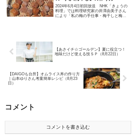
2024年6月4日初回放送 NHK「きょうの
料理」では料理研究家の井澤由美子さん
により「私の梅の手仕事・梅干しと梅料
理」ということで、梅干しの漬け方や梅
を使ったレシピが紹介されました。スー
パーの店先に瑞々しい梅が並ぶ季節にな
ってきました。フ...
【あさイチ☆ゴールデン】夏に役立つ！
地味だけど使える技ＳＰ（8月22日）
【DAIGOも台所】オムライス丼の作り方
｜山本ゆりさん考案簡単レシピ（8月23
日）
コメント
コメントを書き込む