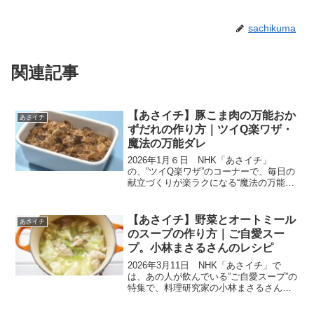
sachikuma
関連記事
【あさイチ】豚こま肉の万能おか
あさイチ
ずだれの作り方｜ツイQ楽ワザ・
魔法の万能ダレ
2026年1月６日 NHK「あさイチ」
の、”ツイQ楽ワザ”のコーナーで、毎日の
献立づくりが楽ラクになる“魔法の万能ダ
レ”のツイＱが放送されました。『ごはん
にかけるだけ!』『スープに入れるだ
け！』『サラダにかけるだけ！』そのう
【あさイチ】野菜とオートミール
あさイチ
え『炒め物の味付...
のスープの作り方｜ご自愛スー
プ。小林まさるさんのレシピ
2026年3月11日 NHK「あさイチ」で
は、あの人が飲んでいる”ご自愛スープ”の
特集で、料理研究家の小林まさるさんの
「野菜とオートミールのスープ」が紹介
されました。元気になれるヒントがいっ