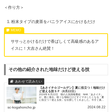
＜作り方＞
粉末タイプの麦茶をバニラアイスにかけるだけ
ササっとかけるだけで香ばしくて高級感のあるア
イスに！大吉さん絶賛！
その他の紹介された地味だけど使える技
【あさイチ☆ゴールデン】夏に役立つ！地味だけ
ど使える技ＳＰ（8月22日）
2024年８月22日 朝の人気情報番組 NHK「あさイチ」
が、夜に進出。様々な地味だけどすぐマネしたくなる「夏
に役立つ！使える技」を伝授してくれました。今すぐ真似
したい、お役立ちの技をまとめましたので、ぜひ参考にな
さってください。地味だけど...
2024.08.22
sc-kogahoncho.jp