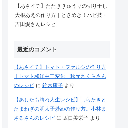
【あさイチ】たたききゅうりの切り干し
大根あえの作り方｜ときめき！ハピ技・
吉田愛さんレシピ
最近のコメント
【あさイチ】トマト・ファルシの作り方
｜トマト和洋中三変化 秋元さくらさん
のレシピ
に
鈴木康子
より
【あしたも晴れ人生レシピ】しらたきと
たまねぎの明太子炒めの作り方。小林ま
さるさんのレシピ
に
坂口美栄子
より