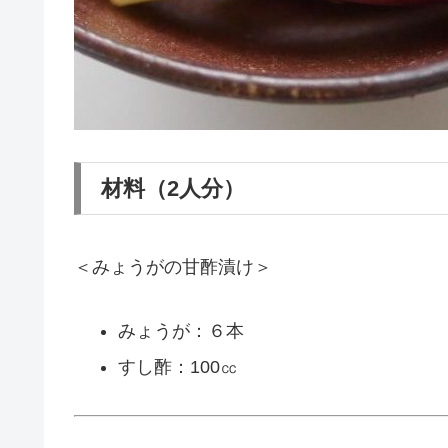
材料（2人分）
＜みょうがの甘酢漬け＞
みょうが：６本
すし酢：100㏄