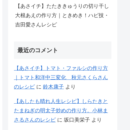
【あさイチ】たたききゅうりの切り干し
大根あえの作り方｜ときめき！ハピ技・
吉田愛さんレシピ
最近のコメント
【あさイチ】トマト・ファルシの作り方
｜トマト和洋中三変化 秋元さくらさん
のレシピ
に
鈴木康子
より
【あしたも晴れ人生レシピ】しらたきと
たまねぎの明太子炒めの作り方。小林ま
さるさんのレシピ
に
坂口美栄子
より