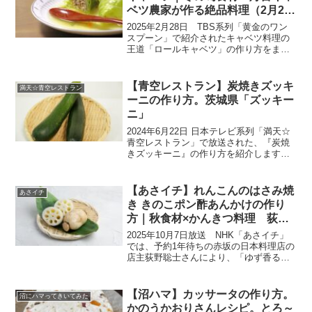
ベツ農家が作る絶品料理（2月28
日）
2025年2月28日 TBS系列「黄金のワン
スプーン」で紹介されたキャベツ料理の
王道「ロールキャベツ」の作り方をまと
めます。今回は『それSnow Manにやらせ
て下さい×黄金のワンスプーン合体
SP』。料理好きであるSnow Manの宮舘
【青空レストラン】炭焼きズッキ
満天☆青空レストラン
涼太...
ーニの作り方。茨城県「ズッキー
ニ」
2024年6月22日 日本テレビ系列「満天☆
青空レストラン」で放送された、『炭焼
きズッキーニ』の作り方を紹介します。
今日の食材は、茨城県常総市の『ズッキ
ーニ』です。みずみずしい夏野菜、見た
ことない変わり種ズッキーニが続々！
【あさイチ】れんこんのはさみ焼
あさイチ
熱々トロトロの『ラ...
き きのこポン酢あんかけの作り
方｜秋食材×かんきつ料理 荻野
聡士さんのレシピ
2025年10月7日放送 NHK「あさイチ」
では、予約1年待ちの赤坂の日本料理店の
店主荻野聡士さんにより、「ゆず香る！
れんこんのはさみ焼き きのこポン酢あん
かけ」が紹介されました。今回のゲスト
は、朝ドラ『ばけばけ』に出演中の俳優
【沼ハマ】カッサータの作り方。
沼にハマってきいてみた
板垣李光人さ...
かのうかおりさんレシピ。とろ～