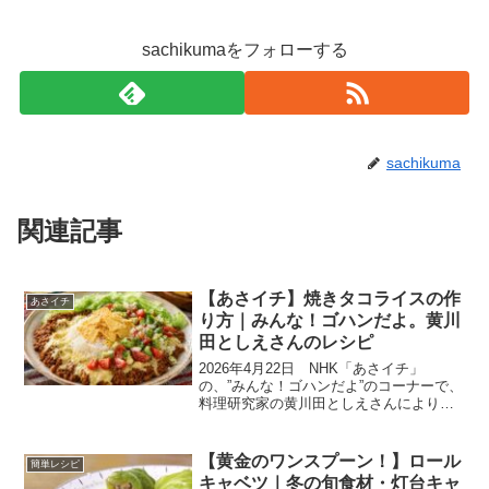
sachikumaをフォローする
sachikuma
関連記事
【あさイチ】焼きタコライスの作
あさイチ
り方｜みんな！ゴハンだよ。黄川
田としえさんのレシピ
2026年4月22日 NHK「あさイチ」
の、”みんな！ゴハンだよ”のコーナーで、
料理研究家の黄川田としえさんにより
「焼きタコライス」の作り方が紹介され
ました。スパイシーな肉とシャキシャキ
のサルサは相性抜群です。焼きながら作
【黄金のワンスプーン！】ロール
簡単レシピ
るので、チーズはと...
キャベツ｜冬の旬食材・灯台キャ