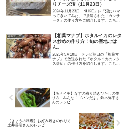
りチーズ沼（11月23日）
2024年11月23日 NHKEテレ「沼にハマ
ってきいてみた」で放送された「カッサ
ータ」の作り方をご紹介します。こちら
は、チーズの伝道師かのうかおりさんの
レシピです。１０代のための料理研究企
画チーズ編「料理ッスル！！」。こちら
【相葉マナブ】ホタルイカのレタ
相葉マナブ
の『かのう流カ...
ス炒めの作り方！旬の産地ごは
ん。
2025年5月18日 テレビ朝日の「相葉マ
ナブ」で放送された『ホタルイカのレタ
ス炒め』の作り方を紹介します。こちら
のレシピは、旬のホタルイカ×旬のレタス
の、この季節ならではの農家さん一押し
絶品レシピです。今回は旬の産地ごは
ん、茨城県坂東市の...
【あさイチ】なすの彩り焼きびたしの作
り方｜みんな！ゴハンだよ。鈴木弥平さ
んのレシピ
【きょうの料理】お好み焼きの作り方｜
土井善晴さんのレシピ