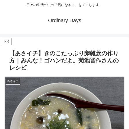
日々の生活の中の「気になる！」をメモします。
Ordinary Days
PR
【あさイチ】きのこたっぷり卵雑炊の作り
方｜みんな！ゴハンだよ。菊池晋作さんの
レシピ
あさイチ