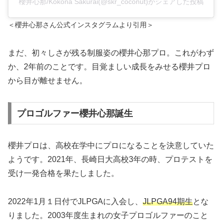
櫻井心那/Kokona Sakurai(@skr_coconut)がシェアした投稿
＜櫻井心那さん公式インスタグラムより引用＞
まだ、初々しさが残る制服姿の櫻井心那プロ。これがわず
か、2年前のことです。目覚ましい成長をみせる櫻井プロ
から目が離せません。
プロゴルファー櫻井心那誕生
櫻井プロは、高校在学中にプロになることを決意していた
ようです。2021年、長崎日大高校3年の時、プロテストを
受け一発合格を果たしました。
2022年1月１日付でJLPGAに入会し、
JLPGA94期生
とな
りました。2003年度生まれの女子プロゴルファーのこと