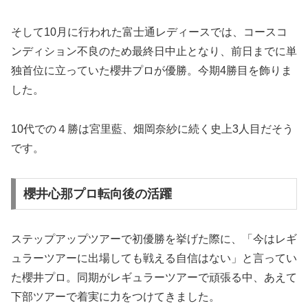
そして10月に行われた富士通レディースでは、コースコ
ンディション不良のため最終日中止となり、前日までに単
独首位に立っていた櫻井プロが優勝。今期4勝目を飾りま
した。
10代での４勝は宮里藍、畑岡奈紗に続く史上3人目だそう
です。
櫻井心那プロ転向後の活躍
ステップアップツアーで初優勝を挙げた際に、「今はレギ
ュラーツアーに出場しても戦える自信はない」と言ってい
た櫻井プロ。同期がレギュラーツアーで頑張る中、あえて
下部ツアーで着実に力をつけてきました。