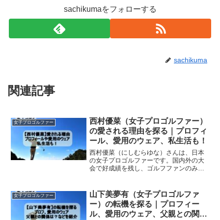
sachikumaをフォローする
sachikuma
関連記事
西村優菜（女子プロゴルファー）
女子プロゴルファー
の愛される理由を探る｜プロフィ
ール、愛用のウェア、私生活も！
西村優菜（にしむらゆな）さんは、日本
の女子プロゴルファーです。国内外の大
会で好成績を残し、ゴルフファンのみな
らず彼女の名前を聞いたことがある人は
多いと思います。11月には日本で唯一の
米国女子ツアーである「TOTOジャパン
山下美夢有（女子プロゴルファ
女子プロゴルファー
クラシック」（202...
ー）の転機を探る｜プロフィー
ル、愛用のウェア、父親との関係