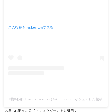
この投稿をInstagramで見る
櫻井心那/Kokona Sakurai(@skr_coconut)がシェアした投稿
＜櫻井心那さん公式インスタグラムより引用＞