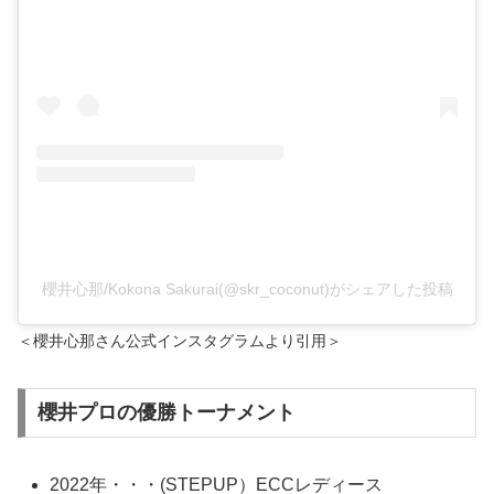
櫻井心那/Kokona Sakurai(@skr_coconut)がシェアした投稿
＜櫻井心那さん公式インスタグラムより引用＞
櫻井プロの優勝トーナメント
2022年・・・(STEPUP）ECCレディース