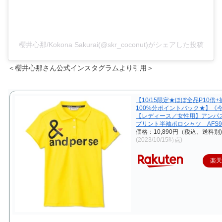
櫻井心那/Kokona Sakurai(@skr_coconut)がシェアした投稿
＜櫻井心那さん公式インスタグラムより引用＞
【10/15限定★ほぼ全品P10倍
100%分ポイントバック★】《
【レディース／女性用】アンパ
プリント半袖ポロシャツ AFS97
価格：10,890円（税込、送料別)
(2023/10/15時点)
楽