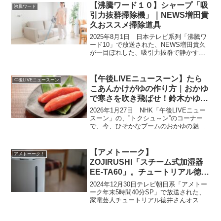
【沸騰ワード１０】シャープ「吸
沸騰ワード
引力抜群掃除機」｜NEWS増田貴
久おススメ掃除道具
2025年8月1日 日本テレビ系列「沸騰ワ
ード10」で放送された、NEWS増田貴久
が一目ぼれした、吸引力抜群で静かすぎ
る掃除機『SHARP RACTIVE
AirSTATION EC-XR!-H』の商品情報＆お
取り寄せ情報をまとめます。幼い...
【午後LIVEニュースーン】たら
午後LIVEニュースーン
こあんかけがゆの作り方｜おかゆ
で寒さを吹き飛ばせ！鈴木かゆさ
んの絶品レシピ
2026年1月27日 NHK「午後LIVEニュー
スーン」の、”トクシュ～ン”のコーナー
で、今、ひそかなブームのおかゆの魅力
を伝えてくれました。おかゆというと風
邪をひいているときの食事…といったイ
メージでしたが、今は色々な味のおかゆ
【アメトーーク】
アメトーーク！
があり、専...
ZOJIRUSHI「スチーム式加湿器
EE-TA60」。チュートリアル徳井
さんおすすめ最新家電【家電芸人
2024年12月30日テレビ朝日系「アメトー
2024】
ーク年末5時間40分SP」で放送された、
家電芸人チュートリアル徳井さんオスス
メのZOJIRUSHI「スチーム式加湿器EE-
TA60」の通販お取り寄せ方法・購入方法