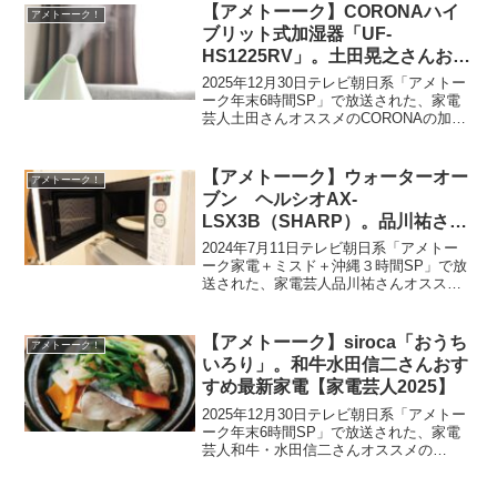
をご紹介します。豪華４企画の中の『...
【アメトーーク】CORONAハイ
アメトーーク！
ブリット式加湿器「UF-
HS1225RV」。土田晃之さんおす
すめ最新家電【家電芸人2025】
2025年12月30日テレビ朝日系「アメトー
ーク年末6時間SP」で放送された、家電
芸人土田さんオススメのCORONAの加湿
器「UF-HS1225RV」の通販お取り寄せ方
法・購入方法をご紹介します。豪華４企
画の中の『家電芸人』。今回も土田晃
【アメトーーク】ウォーターオー
アメトーーク！
之...
ブン ヘルシオAX-
LSX3B（SHARP）。品川祐さん
おすすめ最新家電【家電芸人サマ
2024年7月11日テレビ朝日系「アメトー
ーセール2024】
ーク家電＋ミスド＋沖縄３時間SP」で放
送された、家電芸人品川祐さんオススメ
の「SHARPウォーターオーブンヘルシオ
AX-LSX3B」の通販お取り寄せ方法・購
入方法をご紹介します。豪華３企画の中
【アメトーーク】siroca「おうち
アメトーーク！
の『家...
いろり」。和牛水田信二さんおす
すめ最新家電【家電芸人2025】
2025年12月30日テレビ朝日系「アメトー
ーク年末6時間SP」で放送された、家電
芸人和牛・水田信二さんオススメの
siroca「おうちいろり」の通販お取り寄せ
方法・購入方法をご紹介します。豪華４