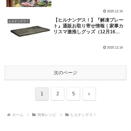
（12月16日）
2025.12.16
【ヒルナンデス！】『解凍プレー
ヒルナンデス！
ト』通販お取り寄せ情報｜家事カ
リスマ激推しグッズ（12月16
日）
2025.12.16
次のページ
次
1
2
5
へ
ホーム
簡単レシピ
ヒルナンデス！